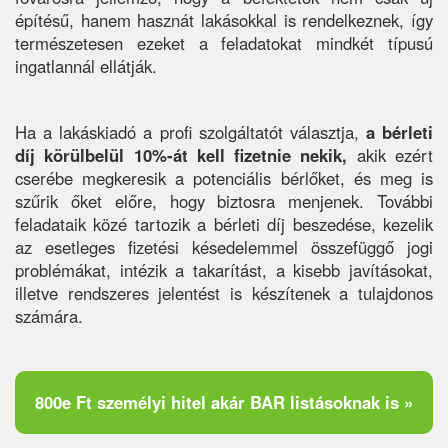
építésű, hanem hasznát lakásokkal is rendelkeznek, így
természetesen ezeket a feladatokat mindkét típusú
ingatlannál ellátják.
Ha a lakáskiadó a profi szolgáltatót választja,
a bérleti
díj körülbelül 10%-át kell fizetnie nekik,
akik ezért
cserébe megkeresik a potenciális bérlőket, és meg is
szűrik őket előre, hogy biztosra menjenek. További
feladataik közé tartozik a bérleti díj beszedése, kezelik
az esetleges fizetési késedelemmel összefüggő jogi
problémákat, intézik a takarítást, a kisebb javításokat,
illetve rendszeres jelentést is készítenek a tulajdonos
számára.
800e Ft személyi hitel akár BAR listásoknak is »