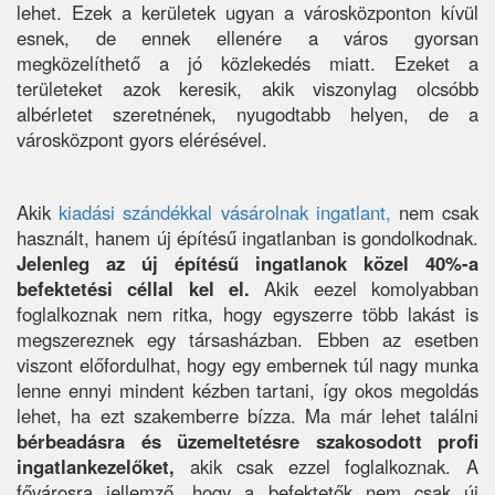
lehet. Ezek a kerületek ugyan a városközponton kívül
esnek, de ennek ellenére a város gyorsan
megközelíthető a jó közlekedés miatt. Ezeket a
területeket azok keresik, akik viszonylag olcsóbb
albérletet szeretnének, nyugodtabb helyen, de a
városközpont gyors elérésével.
Akik
kiadási szándékkal vásárolnak ingatlant,
nem csak
használt, hanem új építésű ingatlanban is gondolkodnak.
Jelenleg az új építésű ingatlanok közel 40%-a
befektetési céllal kel el.
Akik eezel komolyabban
foglalkoznak nem ritka, hogy egyszerre több lakást is
megszereznek egy társasházban. Ebben az esetben
viszont előfordulhat, hogy egy embernek túl nagy munka
lenne ennyi mindent kézben tartani, így okos megoldás
lehet, ha ezt szakemberre bízza. Ma már lehet találni
bérbeadásra és üzemeltetésre szakosodott profi
ingatlankezelőket,
akik csak ezzel foglalkoznak. A
fővárosra jellemző, hogy a befektetők nem csak új