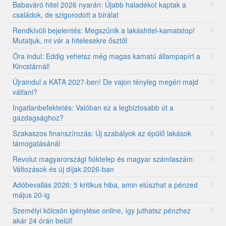
Babaváró hitel 2026 nyarán: Újabb haladékot kaptak a
családok, de szigorodott a bírálat
Rendkívüli bejelentés: Megszűnik a lakáshitel-kamatstop!
Mutatjuk, mi vár a hitelesekre ősztől
Óra indul: Eddig vehetsz még magas kamatú állampapírt a
Kincstárnál!
Újraindul a KATA 2027-ben! De vajon tényleg megéri majd
váltani?
Ingatlanbefektetés: Valóban ez a legbiztosabb út a
gazdagsághoz?
Szakaszos finanszírozás: Új szabályok az épülő lakások
támogatásánál
Revolut magyarországi fióktelep és magyar számlaszám:
Változások és új díjak 2026-ban
Adóbevallás 2026: 5 kritikus hiba, amin elúszhat a pénzed
május 20-ig
Személyi kölcsön igénylése online, így juthatsz pénzhez
akár 24 órán belül!