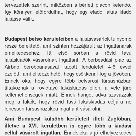
tervezettek szerint, miközben a bérleti piacon kelendő.
Így könnyen előfordulhat, hogy egy eladó lakás kiadó
lakássá válik.
Budapest belső kerületeiben
a lakásvásárlók túlnyomó
része befektető, ami szintén hozzájárult az ingatlanárak
emelkedéséhez. Itt első sorban a rövid távú
lakáskiadók vásárolnak ingatlant. A bérbeadási piac az
Airbnb berobbanásával kapott lendületet 4-6 évvel
ezelőtt, ami elképzelhető, hogy csökkenni fog a jövőben.
Ennek oka, hogy egyre több belvárosi társasházban
tiltakoznak a rövidtávú lakáskiadás ellen, a vele járó
kellemetlenségek miatt. Ennek hangot adva szavazzák
meg a lakók, hogy rövid távú lakáskiadás céljára ne
lehessen társasházukba ingatlant vásárolni.
Ami Budapest külsőbb kerületeit illeti Zuglóban,
illetve a XVI. kerületben is egyre több a kiadási
céllal vásárolt ingatlan.
Ennek oka a jó elhelyezkedés