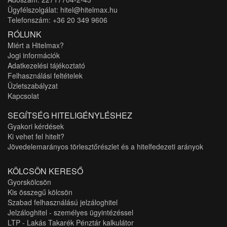
Ügyfélszolgálat: hitel@hitelmax.hu
Telefonszám: +36 20 349 9606
RÓLUNK
Miért a Hitelmax?
Jogi információk
Adatkezelési tájékoztató
Felhasználási feltételek
Üzletszabályzat
Kapcsolat
SEGÍTSÉG HITELIGÉNYLÉSHEZ
Gyakori kérdések
Ki vehet fel hitelt?
Jövedelemarányos törlesztőrészlet és a hitelfedezeti arányok
KÖLCSÖN KERESŐ
Gyorskölcsön
Kis összegű kölcsön
Szabad felhasználású jelzáloghitel
Jelzáloghitel - személyes ügyintézéssel
LTP - Lakás Takarék Pénztár kalkulátor