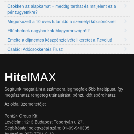
Csökken az alapkamat – meddig tarthat és mit jelent ez a
pénzügyeinkre?
Megérkezett a 10 éves futamidő a személyi kölcsönöknél
Eltűnhetnek nagybankok Magyarországról?
Emelte a díjmentes készpénzfelvételi keretet a Revolut!
Családi Adócsökkentés Plusz
Hitel
MAX
Segítünk megtalálni a számodra legmegfelelőbb hiteltípust, így
megúszhatsz rengeteg utánajárást; pénzt, időt spórolhatsz.
Az oldal üzemeltetője:
Pont24 Group Kft.
Levélcím: 1213 Budapest Toportyán u 27.
Cégbírósági bejegyzési szám: 01-09-940395
Adószám: 22717704-2-43