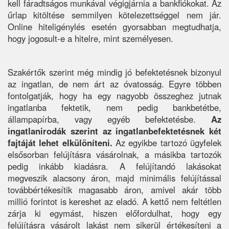
kell fáradtságos munkával végigjárnia a bankfiókokat. Az
űrlap kitöltése semmilyen kötelezettséggel nem jár.
Online hiteligénylés esetén gyorsabban megtudhatja,
hogy jogosult-e a hitelre, mint személyesen.
Szakértők szerint még mindig jó befektetésnek bizonyul
az ingatlan, de nem árt az óvatosság. Egyre többen
fontolgatják, hogy ha egy nagyobb összeghez jutnak
ingatlanba fektetik, nem pedig bankbetétbe,
állampapírba, vagy egyéb befektetésbe.
Az
ingatlanirodák szerint az ingatlanbefektetésnek két
fajtáját lehet elkülöníteni.
Az egyikbe tartozó ügyfelek
elsősorban felújításra vásárolnak, a másikba tartozók
pedig inkább kiadásra. A felújítandó lakásokat
megveszik alacsony áron, majd minimális felújítással
továbbértékesítik magasabb áron, amivel akár több
millió forintot is kereshet az eladó. A kettő nem feltétlen
zárja ki egymást, hiszen előfordulhat, hogy egy
felújításra vásárolt lakást nem sikerül értékesíteni a