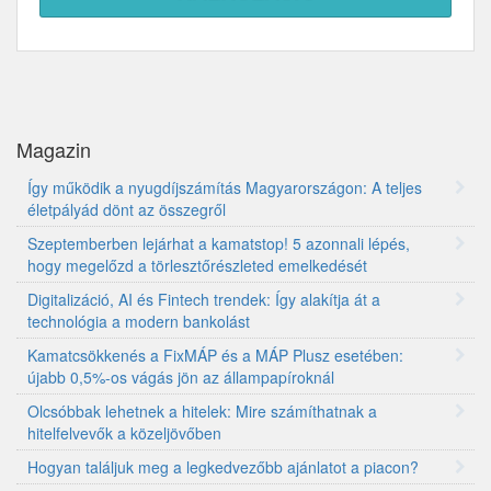
Magazin
Így működik a nyugdíjszámítás Magyarországon: A teljes
életpályád dönt az összegről
Szeptemberben lejárhat a kamatstop! 5 azonnali lépés,
hogy megelőzd a törlesztőrészleted emelkedését
Digitalizáció, AI és Fintech trendek: Így alakítja át a
technológia a modern bankolást
Kamatcsökkenés a FixMÁP és a MÁP Plusz esetében:
újabb 0,5%-os vágás jön az állampapíroknál
Olcsóbbak lehetnek a hitelek: Mire számíthatnak a
hitelfelvevők a közeljövőben
Hogyan találjuk meg a legkedvezőbb ajánlatot a piacon?