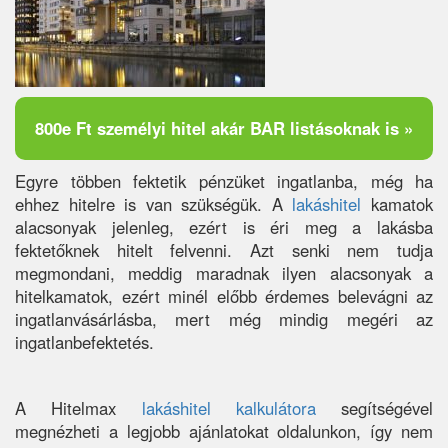
800e Ft személyi hitel akár BAR listásoknak is »
Egyre többen fektetik pénzüket ingatlanba, még ha
ehhez hitelre is van szükségük. A
lakáshitel
kamatok
alacsonyak jelenleg, ezért is éri meg a lakásba
fektetőknek hitelt felvenni. Azt senki nem tudja
megmondani, meddig maradnak ilyen alacsonyak a
hitelkamatok, ezért minél előbb érdemes belevágni az
ingatlanvásárlásba, mert még mindig megéri az
ingatlanbefektetés.
A Hitelmax
lakáshitel kalkulátora
segítségével
megnézheti a legjobb ajánlatokat oldalunkon, így nem