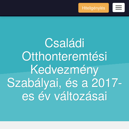
Hiteligénylés
Tog
navi
Családi
Otthonteremtési
Kedvezmény
Szabályai, és a 2017-
es év változásai