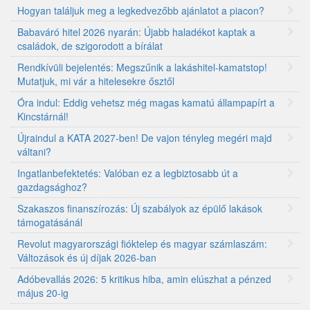
Hogyan találjuk meg a legkedvezőbb ajánlatot a piacon?
Babaváró hitel 2026 nyarán: Újabb haladékot kaptak a
családok, de szigorodott a bírálat
Rendkívüli bejelentés: Megszűnik a lakáshitel-kamatstop!
Mutatjuk, mi vár a hitelesekre ősztől
Óra indul: Eddig vehetsz még magas kamatú állampapírt a
Kincstárnál!
Újraindul a KATA 2027-ben! De vajon tényleg megéri majd
váltani?
Ingatlanbefektetés: Valóban ez a legbiztosabb út a
gazdagsághoz?
Szakaszos finanszírozás: Új szabályok az épülő lakások
támogatásánál
Revolut magyarországi fióktelep és magyar számlaszám:
Változások és új díjak 2026-ban
Adóbevallás 2026: 5 kritikus hiba, amin elúszhat a pénzed
május 20-ig