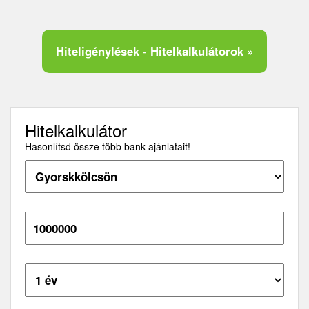
Hiteligénylések - Hitelkalkulátorok »
Hitelkalkulátor
Hasonlítsd össze több bank ajánlatait!
Hitelösszeg:
Futamidő: