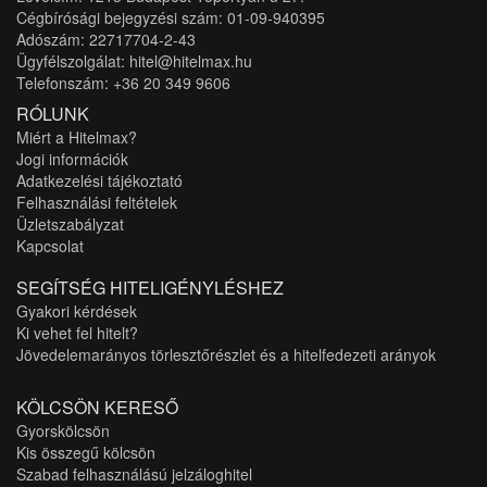
Cégbírósági bejegyzési szám: 01-09-940395
Adószám: 22717704-2-43
Ügyfélszolgálat: hitel@hitelmax.hu
Telefonszám: +36 20 349 9606
RÓLUNK
Miért a Hitelmax?
Jogi információk
Adatkezelési tájékoztató
Felhasználási feltételek
Üzletszabályzat
Kapcsolat
SEGÍTSÉG HITELIGÉNYLÉSHEZ
Gyakori kérdések
Ki vehet fel hitelt?
Jövedelemarányos törlesztőrészlet és a hitelfedezeti arányok
KÖLCSÖN KERESŐ
Gyorskölcsön
Kis összegű kölcsön
Szabad felhasználású jelzáloghitel