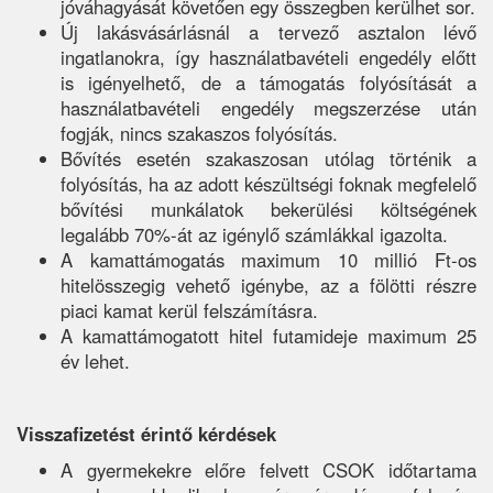
jóváhagyását követően egy összegben kerülhet sor.
Új lakásvásárlásnál a tervező asztalon lévő
ingatlanokra, így használatbavételi engedély előtt
is igényelhető, de a támogatás folyósítását a
használatbavételi engedély megszerzése után
fogják, nincs szakaszos folyósítás.
Bővítés esetén szakaszosan utólag történik a
folyósítás, ha az adott készültségi foknak megfelelő
bővítési munkálatok bekerülési költségének
legalább 70%-át az igénylő számlákkal igazolta.
A kamattámogatás maximum 10 millió Ft-os
hitelösszegig vehető igénybe, az a fölötti részre
piaci kamat kerül felszámításra.
A kamattámogatott hitel futamideje maximum 25
év lehet.
Visszafizetést érintő kérdések
A gyermekekre előre felvett CSOK időtartama