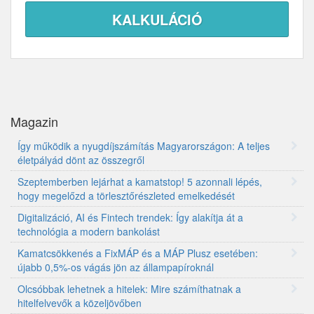
Magazin
Így működik a nyugdíjszámítás Magyarországon: A teljes
életpályád dönt az összegről
Szeptemberben lejárhat a kamatstop! 5 azonnali lépés,
hogy megelőzd a törlesztőrészleted emelkedését
Digitalizáció, AI és Fintech trendek: Így alakítja át a
technológia a modern bankolást
Kamatcsökkenés a FixMÁP és a MÁP Plusz esetében:
újabb 0,5%-os vágás jön az állampapíroknál
Olcsóbbak lehetnek a hitelek: Mire számíthatnak a
hitelfelvevők a közeljövőben