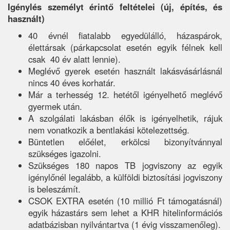
Igénylés személyt érintő feltételei (új, építés, és
használt)
40 évnél fiatalabb egyedülálló, házaspárok,
élettársak (párkapcsolat esetén egyik félnek kell
csak 40 év alatt lennie).
Meglévő gyerek esetén használt lakásvásárlásnál
nincs 40 éves korhatár.
Már a terhesség 12. hetétől igényelhető meglévő
gyermek után.
A szolgálati lakásban élők is igényelhetik, rájuk
nem vonatkozik a bentlakási kötelezettség.
Büntetlen előélet, erkölcsi bizonyítvánnyal
szükséges igazolni.
Szükséges 180 napos TB jogviszony az egyik
igénylőnél legalább, a külföldi biztosítási jogviszony
is beleszámít.
CSOK EXTRA esetén (10 millió Ft támogatásnál)
egyik házastárs sem lehet a KHR hitelinformációs
adatbázisban nyilvántartva (1 évig visszamenőleg).