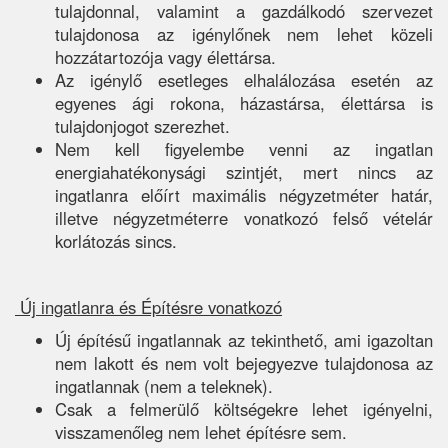
tulajdonnal, valamint a gazdálkodó szervezet
tulajdonosa az igénylőnek nem lehet közeli
hozzátartozója vagy élettársa.
Az igénylő esetleges elhalálozása esetén az
egyenes ági rokona, házastársa, élettársa is
tulajdonjogot szerezhet.
Nem kell figyelembe venni az ingatlan
energiahatékonysági szintjét, mert nincs az
ingatlanra előírt maximális négyzetméter határ,
illetve négyzetméterre vonatkozó felső vételár
korlátozás sincs.
Új ingatlanra és Építésre vonatkozó
Új építésű ingatlannak az tekinthető, ami igazoltan
nem lakott és nem volt bejegyezve tulajdonosa az
ingatlannak (nem a teleknek).
Csak a felmerülő költségekre lehet igényelni,
visszamenőleg nem lehet építésre sem.