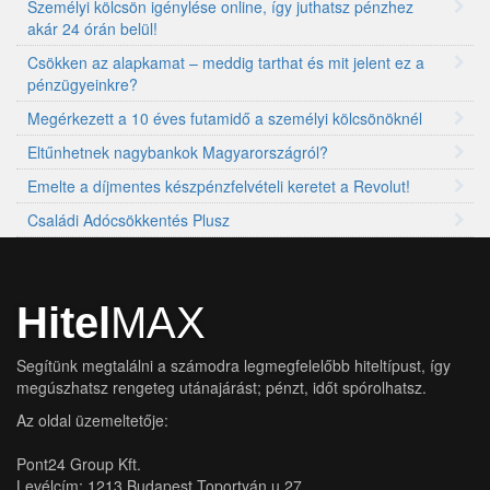
Személyi kölcsön igénylése online, így juthatsz pénzhez
akár 24 órán belül!
Csökken az alapkamat – meddig tarthat és mit jelent ez a
pénzügyeinkre?
Megérkezett a 10 éves futamidő a személyi kölcsönöknél
Eltűnhetnek nagybankok Magyarországról?
Emelte a díjmentes készpénzfelvételi keretet a Revolut!
Családi Adócsökkentés Plusz
Hitel
MAX
Segítünk megtalálni a számodra legmegfelelőbb hiteltípust, így
megúszhatsz rengeteg utánajárást; pénzt, időt spórolhatsz.
Az oldal üzemeltetője:
Pont24 Group Kft.
Levélcím: 1213 Budapest Toportyán u 27.