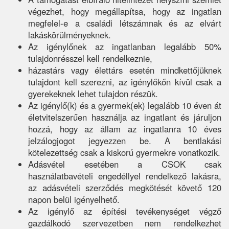
végezhet, hogy megállapítsa, hogy az ingatlan
megfelel-e a családi létszámnak és az elvárt
lakáskörülményeknek.
Az igénylőnek az ingatlanban legalább 50%
tulajdonrésszel kell rendelkeznie,
házastárs vagy élettárs esetén mindkettőjüknek
tulajdont kell szerezni, az igénylőkőn kívül csak a
gyerekeknek lehet tulajdon részük.
Az igénylő(k) és a gyermek(ek) legalább 10 éven át
életvitelszerűen használja az ingatlant és járuljon
hozzá, hogy az állam az ingatlanra 10 éves
jelzálogjogot jegyezzen be. A bentlakási
kötelezettség csak a kiskorú gyermekre vonatkozik.
Adásvétel esetében a CSOK csak
használatbavételi engedéllyel rendelkező lakásra,
az adásvételi szerződés megkötését követő 120
napon belül igényelhető.
Az igénylő az építési tevékenységet végző
gazdálkodó szervezetben nem rendelkezhet