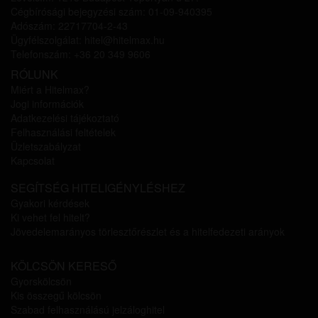
Cégbírósági bejegyzési szám: 01-09-940395
Adószám: 22717704-2-43
Ügyfélszolgálat: hitel@hitelmax.hu
Telefonszám: +36 20 349 9606
RÓLUNK
Miért a Hitelmax?
Jogi információk
Adatkezelési tájékoztató
Felhasználási feltételek
Üzletszabályzat
Kapcsolat
SEGÍTSÉG HITELIGÉNYLÉSHEZ
Gyakori kérdések
Ki vehet fel hitelt?
Jövedelemarányos törlesztőrészlet és a hitelfedezeti arányok
KÖLCSÖN KERESŐ
Gyorskölcsön
Kis összegű kölcsön
Szabad felhasználású jelzáloghitel