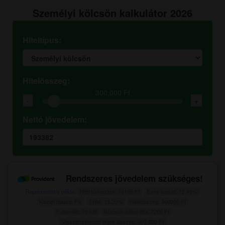
Személyi kölcsön kalkulátor 2026
Hiteltípus:
Hitelösszeg:
300.000 Ft
-
+
Nettó jövedelem:
Rendszeres jövedelem szükséges!
Reprezentatív példa:
Heti törlesztés: 16169 Ft
Éves kamat: 12.43%
Kamat típusa: Fix
THM: 13.20%
Hitelösszeg: 300000 Ft
Futamidő: 19 hét
Kölcsön teljes díja: 7200 Ft
Visszafizetendő teljes összeg: 307.200 Ft