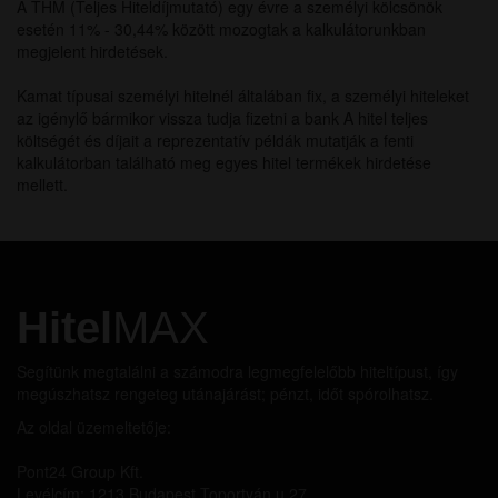
A THM (Teljes Hiteldíjmutató) egy évre a személyi kölcsönök
esetén 11% - 30,44% között mozogtak a kalkulátorunkban
megjelent hirdetések.
Kamat típusai személyi hitelnél általában fix, a személyi hiteleket
az igénylő bármikor vissza tudja fizetni a bank A hitel teljes
költségét és díjait a reprezentatív példák mutatják a fenti
kalkulátorban található meg egyes hitel termékek hirdetése
mellett.
Hitel
MAX
Segítünk megtalálni a számodra legmegfelelőbb hiteltípust, így
megúszhatsz rengeteg utánajárást; pénzt, időt spórolhatsz.
Az oldal üzemeltetője:
Pont24 Group Kft.
Levélcím: 1213 Budapest Toportyán u 27.