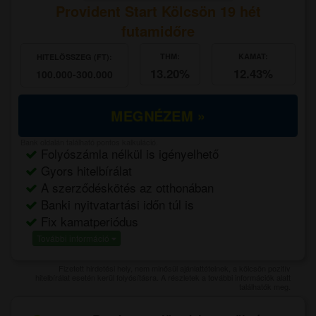
Provident Start Kölcsön 19 hét
futamidőre
THM:
KAMAT:
HITELÖSSZEG (FT):
13.20%
12.43%
100.000-300.000
MEGNÉZEM »
Bank oldalán található pontos kalkuláció.
Folyószámla nélkül is igényelhető
Gyors hitelbírálat
A szerződéskötés az otthonában
Banki nyitvatartási időn túl is
Fix kamatperiódus
További információ
Fizetett hirdetési hely, nem minősül ajánlattételnek, a kölcsön pozitív
hitelbírálat esetén kerül folyósításra. A részletek a további információk alatt
találhatók meg.