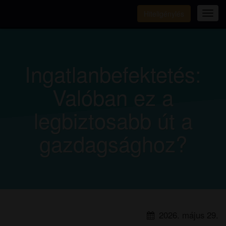
Hiteligénylés
Tog
navi
Ingatlanbefektetés:
Valóban ez a
legbiztosabb út a
gazdagsághoz?
2026. május 29.