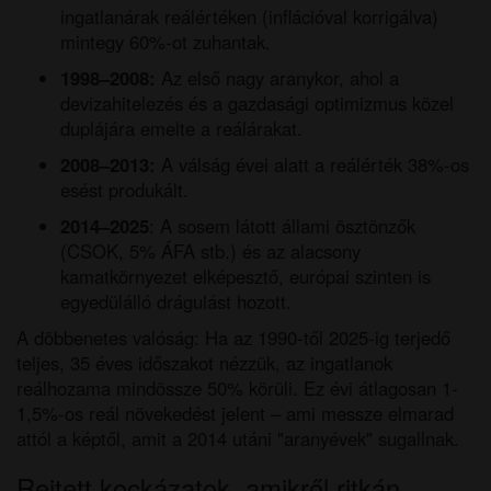
ingatlanárak reálértéken (inflációval korrigálva)
mintegy 60%-ot zuhantak.
1998–2008:
Az első nagy aranykor, ahol a
devizahitelezés és a gazdasági optimizmus közel
duplájára emelte a reálárakat.
2
008–2013:
A válság évei alatt a reálérték 38%-os
esést produkált.
2014–2025
: A sosem látott állami ösztönzők
(CSOK, 5% ÁFA stb.) és az alacsony
kamatkörnyezet elképesztő, európai szinten is
egyedülálló drágulást hozott.
A döbbenetes valóság: Ha az 1990-től 2025-ig terjedő
teljes, 35 éves időszakot nézzük, az ingatlanok
reálhozama mindössze 50% körüli. Ez évi átlagosan 1-
1,5%-os reál növekedést jelent – ami messze elmarad
attól a képtől, amit a 2014 utáni "aranyévek" sugallnak.
Rejtett kockázatok, amikről ritkán