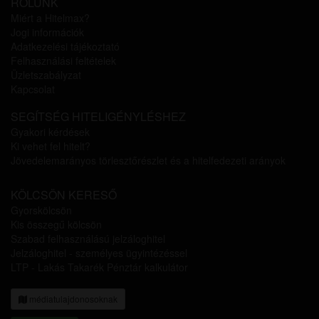
RÓLUNK
Miért a Hitelmax?
Jogi információk
Adatkezelési tájékoztató
Felhasználási feltételek
Üzletszabályzat
Kapcsolat
SEGÍTSÉG HITELIGÉNYLÉSHEZ
Gyakori kérdések
Ki vehet fel hitelt?
Jövedelemarányos törlesztőrészlet és a hitelfedezeti arányok
KÖLCSÖN KERESŐ
Gyorskölcsön
Kis összegű kölcsön
Szabad felhasználású jelzáloghitel
Jelzáloghitel - személyes ügyintézéssel
LTP - Lakás Takarék Pénztár kalkulátor
médiatulajdonosoknak