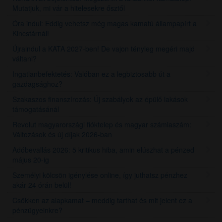
Mutatjuk, mi vár a hitelesekre ősztől
Óra indul: Eddig vehetsz még magas kamatú állampapírt a
Kincstárnál!
Újraindul a KATA 2027-ben! De vajon tényleg megéri majd
váltani?
Ingatlanbefektetés: Valóban ez a legbiztosabb út a
gazdagsághoz?
Szakaszos finanszírozás: Új szabályok az épülő lakások
támogatásánál
Revolut magyarországi fióktelep és magyar számlaszám:
Változások és új díjak 2026-ban
Adóbevallás 2026: 5 kritikus hiba, amin elúszhat a pénzed
május 20-ig
Személyi kölcsön igénylése online, így juthatsz pénzhez
akár 24 órán belül!
Csökken az alapkamat – meddig tarthat és mit jelent ez a
pénzügyeinkre?