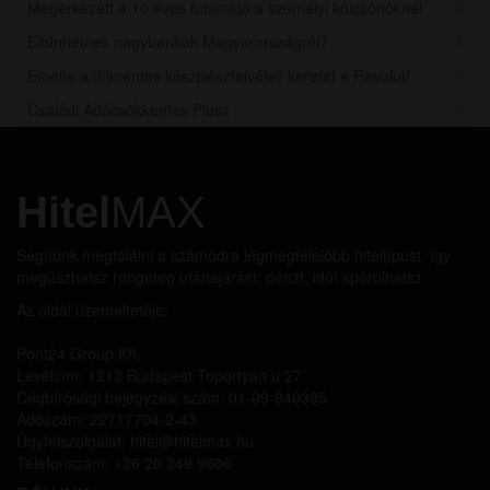
Megérkezett a 10 éves futamidő a személyi kölcsönöknél
Eltűnhetnek nagybankok Magyarországról?
Emelte a díjmentes készpénzfelvételi keretet a Revolut!
Családi Adócsökkentés Plusz
Hitel
MAX
Segítünk megtalálni a számodra legmegfelelőbb hiteltípust, így
megúszhatsz rengeteg utánajárást; pénzt, időt spórolhatsz.
Az oldal üzemeltetője:
Pont24 Group Kft.
Levélcím: 1213 Budapest Toportyán u 27.
Cégbírósági bejegyzési szám: 01-09-940395
Adószám: 22717704-2-43
Ügyfélszolgálat: hitel@hitelmax.hu
Telefonszám: +36 20 349 9606