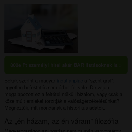
800e Ft személyi hitel akár BAR listásoknak is »
Sokak szerint a magyar
ingatlanpiac
a "szent grál":
egyetlen befektetés sem érhet fel vele. De vajon
megalapozott ez a feltétel nélküli bizalom, vagy csak a
közelmúlt emlékei torzítják a valóságérzékelésünket?
Megnéztük, mit mondanak a historikus adatok.
Az „én házam, az én váram” filozófia
Magyarországon az ingatlan nem csupán vagyontárgy,