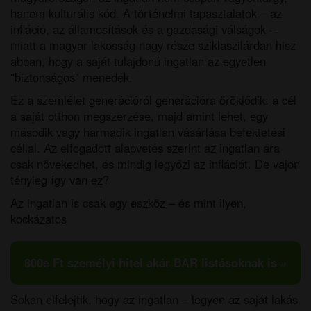
hanem kulturális kód. A történelmi tapasztalatok – az
infláció, az államosítások és a gazdasági válságok –
miatt a magyar lakosság nagy része sziklaszilárdan hisz
abban, hogy a saját tulajdonú ingatlan az egyetlen
"biztonságos" menedék.
Ez a szemlélet generációról generációra öröklődik: a cél
a saját otthon megszerzése, majd amint lehet, egy
második vagy harmadik ingatlan vásárlása befektetési
céllal. Az elfogadott alapvetés szerint az ingatlan ára
csak növekedhet, és mindig legyőzi az inflációt. De vajon
tényleg így van ez?
Az ingatlan is csak egy eszköz – és mint ilyen,
kockázatos
800e Ft személyi hitel akár BAR listásoknak is »
Sokan elfelejtik, hogy az ingatlan – legyen az saját lakás