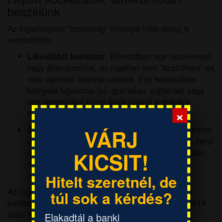
beszélünk
Az ingatlanpiaci "biztonság" illúzióját több dolog is
rombolhatja:
Likviditási kockázat:
Ellentétben egy részvénnyel
vagy állampapírral, az ingatlan nem "szállítható" és
nem váltható azonnal pénzzé. Egy kedvezőtlen
környéki fejlesztés (pl. gyártelep, zajforrás) vagy
egy geopolitikai krízis egyik napról a másikra
×
nullázhatja le az érdeklődést.
Szabályozói kockázat:
Az állam bármikor dönthet
VÁRJ
olyan törvényekről (pl. lakhatási korlátozások, helyi
önkormányzati szabályok), amelyek drasztikusan
KICSIT!
csökkentik a piaci értékét.
Hitelt szeretnél, de
Az ingatlan nem örök életre szóló, kockázatmentes
túl sok a kérdés?
befektetés, hanem egy eszköz a sok közül. Bár a 2014
utáni időszak sikertörténet volt, a történelem
Elakadtál a banki