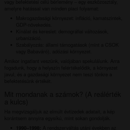
vagy befektetési célú bérlemény – egy eszközosztály,
amelyre hatással van minden piaci folyamat:
Makrogazdasági környezet: infláció, kamatszintek,
GDP-növekedés.
Kínálat és kereslet: demográfiai változások,
urbanizáció.
Szabályozás: állami támogatások (mint a CSOK
vagy Babaváró), adózási környezet.
Amikor ingatlant veszünk, valójában spekulálunk. Arra
fogadunk, hogy a helyszín felértékelődik, a környezet
javul, és a gazdasági környezet nem teszi tönkre a
befektetésünk értékét.
Mit mondanak a számok? (A reálérték
a kulcs)
Ha megvizsgáljuk az elmúlt évtizedek adatait, a kép
korántsem annyira egysíkú, mint sokan gondolják.
1990–1998:
A rendszerváltás utáni években az