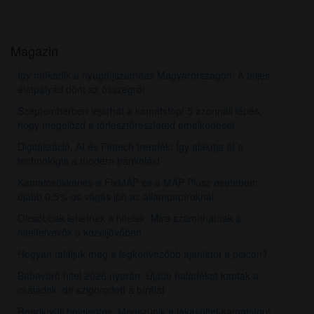
Magazin
Így működik a nyugdíjszámítás Magyarországon: A teljes
életpályád dönt az összegről
Szeptemberben lejárhat a kamatstop! 5 azonnali lépés,
hogy megelőzd a törlesztőrészleted emelkedését
Digitalizáció, AI és Fintech trendek: Így alakítja át a
technológia a modern bankolást
Kamatcsökkenés a FixMÁP és a MÁP Plusz esetében:
újabb 0,5%-os vágás jön az állampapíroknál
Olcsóbbak lehetnek a hitelek: Mire számíthatnak a
hitelfelvevők a közeljövőben
Hogyan találjuk meg a legkedvezőbb ajánlatot a piacon?
Babaváró hitel 2026 nyarán: Újabb haladékot kaptak a
családok, de szigorodott a bírálat
Rendkívüli bejelentés: Megszűnik a lakáshitel-kamatstop!