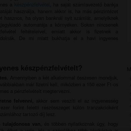
enes a
készpénzfelvétel
, ha saját számlavezető bankja
atáját használja, hanem akkor is, ha más pénzintézet
et hasznos, ha olyan banknál nyit számlát, amelyiknek
kjegykiadó automatája a környéken. Sokan nincsenek
lvétel feltételeivel, emiatt akkor is fizetnek a
ndolnák. De mi miatt bukhatja el a havi ingyenes
gyenes készpénzfelvételt?
M
tes.
Amennyiben a két alkalommal összesen mondjuk,
továbbiakban már fizetni kell, miközben a 150 ezer Ft-os
mes a pénzfelvételt megtervezni.
retne felvenni,
akkor sem veszíti el az ingyenesség
er forint feletti részösszeget külön tranzakcióként
számlához tartozó díj lesz.
tulajdonosa van,
és többen nyilatkoznak úgy, hogy
kük élhet a vele. Ha a számlához több társkártya is