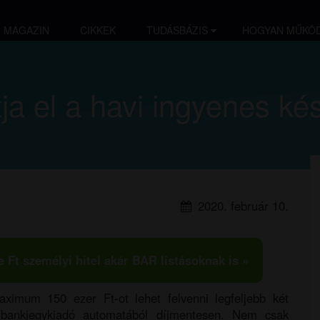
MAGAZIN
CIKKEK
TUDÁSBÁZIS
HOGYAN MŰKÖD
ja el a havi ingyenes ké
2020. február 10.
e Ft személyi hitel akár BAR listásoknak is »
ximum 150 ezer Ft-ot lehet felvenni legfeljebb két
 bankjegykiadó automatából díjmentesen. Nem csak