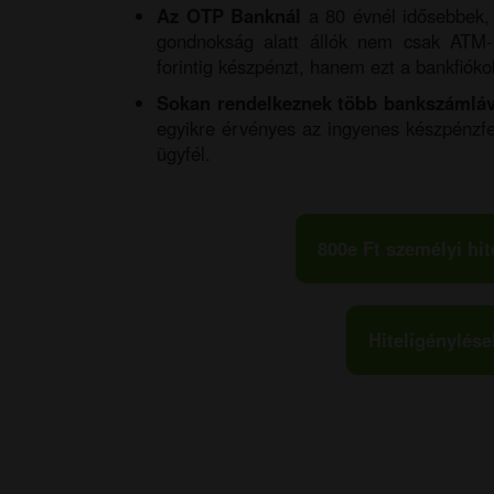
Az OTP Banknál
a 80 évnél idősebbek, 
gondnokság alatt állók nem csak ATM-
forintig készpénzt, hanem ezt a bankfióko
Sokan rendelkeznek több bankszámláv
egyikre érvényes az ingyenes készpénzfe
ügyfél.
800e Ft személyi hit
Hiteligénylése