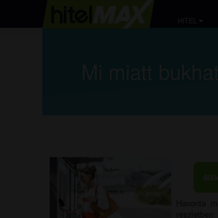
HITEL
Mi miatt bukhat
800
Havonta ma
részletben