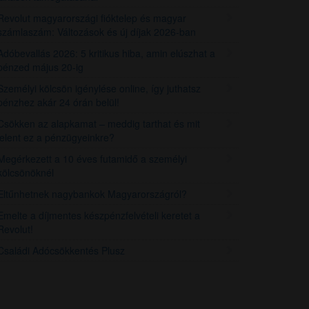
Revolut magyarországi fióktelep és magyar
számlaszám: Változások és új díjak 2026-ban
Adóbevallás 2026: 5 kritikus hiba, amin elúszhat a
pénzed május 20-ig
Személyi kölcsön igénylése online, így juthatsz
pénzhez akár 24 órán belül!
Csökken az alapkamat – meddig tarthat és mit
jelent ez a pénzügyeinkre?
Megérkezett a 10 éves futamidő a személyi
kölcsönöknél
Eltűnhetnek nagybankok Magyarországról?
Emelte a díjmentes készpénzfelvételi keretet a
Revolut!
Családi Adócsökkentés Plusz