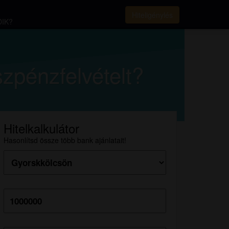
Hiteligénylés
IK?
szpénzfelvételt?
Hitelkalkulátor
Hasonlítsd össze több bank ajánlatait!
Hitelösszeg:
Futamidő: