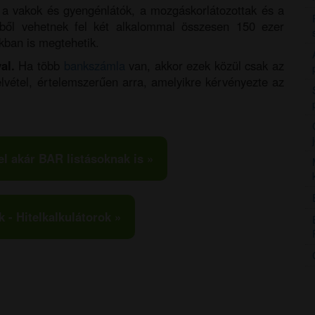
a vakok és gyengénlátók, a mozgáskorlátozottak és a
ből vehetnek fel két alkalommal összesen 150 ezer
kban is megtehetik.
al.
Ha több
bankszámla
van, akkor ezek közül csak az
lvétel, értelemszerűen arra, amelyikre kérvényezte az
el akár BAR listásoknak is »
k - Hitelkalkulátorok »