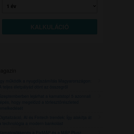
agazin
Így működik a nyugdíjszámítás Magyarországon:
A teljes életpályád dönt az összegről
Szeptemberben lejárhat a kamatstop! 5 azonnali
lépés, hogy megelőzd a törlesztőrészleted
emelkedését
Digitalizáció, AI és Fintech trendek: Így alakítja át
a technológia a modern bankolást
Kamatcsökkenés a FixMÁP és a MÁP Plusz