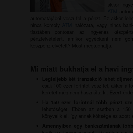
akkor ingy
ATM
autom
automatájából veszi fel a pénzt. Ez akkor leh
nincs komoly
ATM
hálózata, vagy nincs ban
tisztában pontosan az ingyenes készpénzfe
pénzfelvételért, amikor egyébként nem go
készpénzfelvételt? Most megtudhatja.
Mi miatt bukhatja el a havi in
Legfeljebb két tranzakció lehet díjmen
csak 100 ezer forintot vesz fel, akkor a 
keretet még nem használta ki. Ezért érde
H
a 150 ezer forintnál több pénzt sze
lehetőségét. Ebben az esetben a 150 ez
könyvelik el, így annak költsége az adott 
Amennyiben egy bankszámlának több 
kérik az ingyenességet, kizárólag egyi