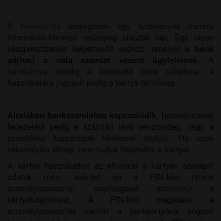
A
bankkártya
lényegében egy szabványos méretű
információ-hordozó műanyag plasztik lap. Egy olyan
készpénzfizetést helyettesítő eszköz, amelyet
a bank
ad(hat) a nála számlát vezető ügyfeleinek.
A
bankkártya
mindig a kibocsátó bank tulajdona, a
használatára jogosult pedig a kártya birtokosa.
Általában bankszámlához kapcsolódik,
használatának
fedezetéül pedig a számlán lévő pénzösszeg, vagy a
számlához kapcsolódó hitelkeret szolgál. Ha ezek
valamelyike elfogy, nem tudjuk használni a kártyát.
A kártya használatkor az elfogadó a kártyán szereplő
adatok (név, aláírás) és a PIN-kód (titkos
személyazonosító), segítségével azonosítja a
kártyatulajdonost. A PIN-kód megadása a
személyazonosítás mellett a bankkártyával végzett