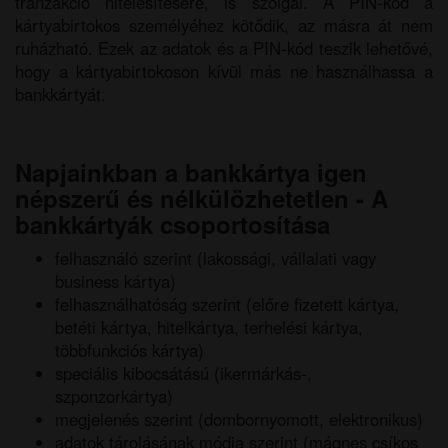
tranzakció hitelesítésére, is szolgál. A PIN-kód a
kártyabirtokos személyéhez kötődik, az másra át nem
ruházható. Ezek az adatok és a PIN-kód teszik lehetővé,
hogy a kártyabirtokoson kívül más ne használhassa a
bankkártyát.
Napjainkban a bankkártya igen
népszerű és nélkülözhetetlen - A
bankkártyák csoportosítása
felhasználó szerint (lakossági, vállalati vagy
business kártya)
felhasználhatóság szerint (előre fizetett kártya,
betéti kártya, hitelkártya, terhelési kártya,
többfunkciós kártya)
speciális kibocsátású (ikermárkás-,
szponzorkártya)
megjelenés szerint (dombornyomott, elektronikus)
adatok tárolásának módja szerint (mágnes csíkos