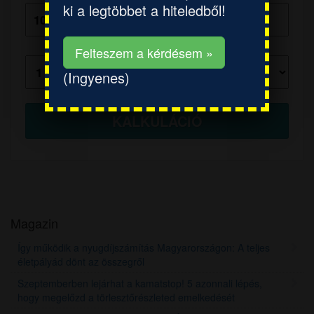
ki a legtöbbet a hiteledből!
Futamidő:
Felteszem a kérdésem »
(Ingyenes)
Magazin
Így működik a nyugdíjszámítás Magyarországon: A teljes
életpályád dönt az összegről
Szeptemberben lejárhat a kamatstop! 5 azonnali lépés,
hogy megelőzd a törlesztőrészleted emelkedését