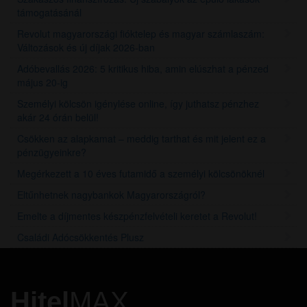
támogatásánál
Revolut magyarországi fióktelep és magyar számlaszám:
Változások és új díjak 2026-ban
Adóbevallás 2026: 5 kritikus hiba, amin elúszhat a pénzed
május 20-ig
Személyi kölcsön igénylése online, így juthatsz pénzhez
akár 24 órán belül!
Csökken az alapkamat – meddig tarthat és mit jelent ez a
pénzügyeinkre?
Megérkezett a 10 éves futamidő a személyi kölcsönöknél
Eltűnhetnek nagybankok Magyarországról?
Emelte a díjmentes készpénzfelvételi keretet a Revolut!
Családi Adócsökkentés Plusz
Hitel
MAX