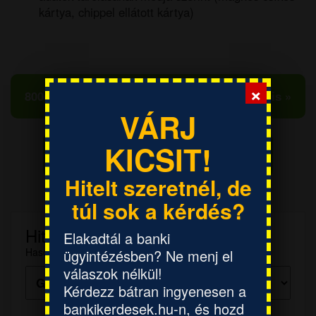
kártya, chippel ellátott kártya)
×
800e Ft személyi hitel akár BAR listásoknak is »
VÁRJ
KICSIT!
Hiteligénylések - Hitelkalkulátorok »
Hitelt szeretnél, de
túl sok a kérdés?
Hitelkalkulátor
Elakadtál a banki
Hasonlítsd össze több bank ajánlatait!
ügyintézésben? Ne menj el
válaszok nélkül!
Kérdezz bátran ingyenesen a
bankikerdesek.hu-n, és hozd
Hitelösszeg: