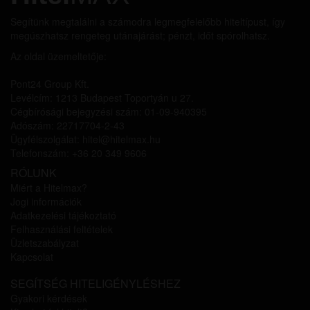
Segítünk megtalálni a számodra legmegfelelőbb hiteltípust, így
megúszhatsz rengeteg utánajárást; pénzt, időt spórolhatsz.
Az oldal üzemeltetője:
Pont24 Group Kft.
Levélcím: 1213 Budapest Toportyán u 27.
Cégbírósági bejegyzési szám: 01-09-940395
Adószám: 22717704-2-43
Ügyfélszolgálat: hitel@hitelmax.hu
Telefonszám: +36 20 349 9606
RÓLUNK
Miért a Hitelmax?
Jogi információk
Adatkezelési tájékoztató
Felhasználási feltételek
Üzletszabályzat
Kapcsolat
SEGÍTSÉG HITELIGÉNYLÉSHEZ
Gyakori kérdések