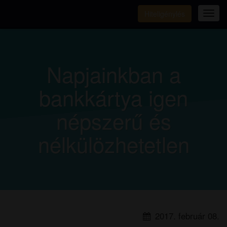
Hiteligénylés
Tog
navi
Napjainkban a
bankkártya igen
népszerű és
nélkülözhetetlen
2017. február 08.