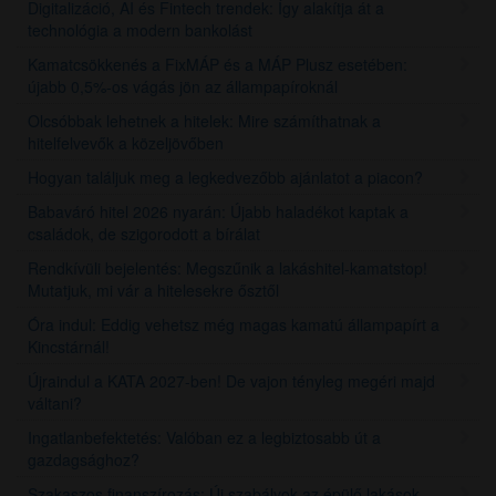
Digitalizáció, AI és Fintech trendek: Így alakítja át a
technológia a modern bankolást
Kamatcsökkenés a FixMÁP és a MÁP Plusz esetében:
újabb 0,5%-os vágás jön az állampapíroknál
Olcsóbbak lehetnek a hitelek: Mire számíthatnak a
hitelfelvevők a közeljövőben
Hogyan találjuk meg a legkedvezőbb ajánlatot a piacon?
Babaváró hitel 2026 nyarán: Újabb haladékot kaptak a
családok, de szigorodott a bírálat
Rendkívüli bejelentés: Megszűnik a lakáshitel-kamatstop!
Mutatjuk, mi vár a hitelesekre ősztől
Óra indul: Eddig vehetsz még magas kamatú állampapírt a
Kincstárnál!
Újraindul a KATA 2027-ben! De vajon tényleg megéri majd
váltani?
Ingatlanbefektetés: Valóban ez a legbiztosabb út a
gazdagsághoz?
Szakaszos finanszírozás: Új szabályok az épülő lakások