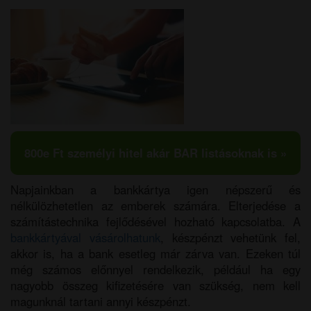
800e Ft személyi hitel akár BAR listásoknak is »
Napjainkban a bankkártya igen népszerű és
nélkülözhetetlen az emberek számára. Elterjedése a
számítástechnika fejlődésével hozható kapcsolatba. A
bankkártyával vásárolhatunk
, készpénzt vehetünk fel,
akkor is, ha a bank esetleg már zárva van. Ezeken túl
még számos előnnyel rendelkezik, például ha egy
nagyobb összeg kifizetésére van szükség, nem kell
magunknál tartani annyi készpénzt.