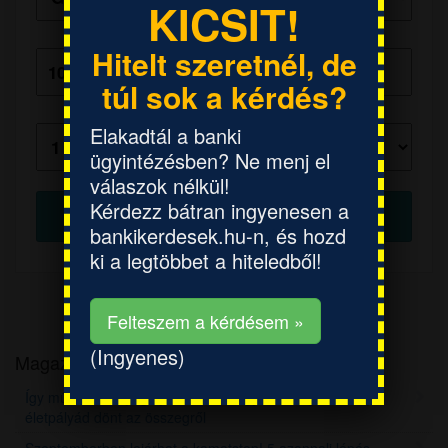
KICSIT!
Hitelösszeg:
Hitelt szeretnél, de
túl sok a kérdés?
Futamidő:
Elakadtál a banki
ügyintézésben? Ne menj el
válaszok nélkül!
Kérdezz bátran ingyenesen a
bankikerdesek.hu-n, és hozd
ki a legtöbbet a hiteledből!
Felteszem a kérdésem »
(Ingyenes)
Magazin
Így működik a nyugdíjszámítás Magyarországon: A teljes
életpályád dönt az összegről