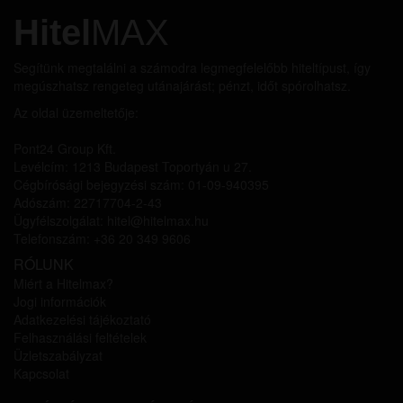
Hitel
MAX
Segítünk megtalálni a számodra legmegfelelőbb hiteltípust, így
megúszhatsz rengeteg utánajárást; pénzt, időt spórolhatsz.
Az oldal üzemeltetője:
Pont24 Group Kft.
Levélcím: 1213 Budapest Toportyán u 27.
Cégbírósági bejegyzési szám: 01-09-940395
Adószám: 22717704-2-43
Ügyfélszolgálat: hitel@hitelmax.hu
Telefonszám: +36 20 349 9606
RÓLUNK
Miért a Hitelmax?
Jogi információk
Adatkezelési tájékoztató
Felhasználási feltételek
Üzletszabályzat
Kapcsolat