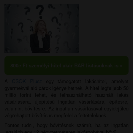
800e Ft személyi hitel akár BAR listásoknak is »
A
CSOK Plusz
egy támogatott lakáshitel, amelyet
gyermekvállaló párok igényelhetnek. A hitel legfeljebb 50
millió forint lehet, és felhasználható használt lakás
vásárlására, újépítésű ingatlan vásárlására, építésre,
valamint bővítésre. Az ingatlan vásárlásával egyidejűleg
végrehajtott bővítés is megfelel a feltételeknek.
Fontos tudni, hogy bővítésnek számít, ha az ingatlan
legalább egy 12 négyzetméteres lakószobával bővül.