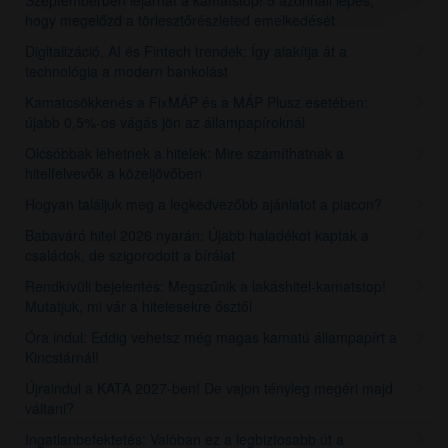
Szeptemberben lejárhat a kamatstop! 5 azonnali lépés,
hogy megelőzd a törlesztőrészleted emelkedését
Digitalizáció, AI és Fintech trendek: Így alakítja át a
technológia a modern bankolást
Kamatcsökkenés a FixMÁP és a MÁP Plusz esetében:
újabb 0,5%-os vágás jön az állampapíroknál
Olcsóbbak lehetnek a hitelek: Mire számíthatnak a
hitelfelvevők a közeljövőben
Hogyan találjuk meg a legkedvezőbb ajánlatot a piacon?
Babaváró hitel 2026 nyarán: Újabb haladékot kaptak a
családok, de szigorodott a bírálat
Rendkívüli bejelentés: Megszűnik a lakáshitel-kamatstop!
Mutatjuk, mi vár a hitelesekre ősztől
Óra indul: Eddig vehetsz még magas kamatú állampapírt a
Kincstárnál!
Újraindul a KATA 2027-ben! De vajon tényleg megéri majd
váltani?
Ingatlanbefektetés: Valóban ez a legbiztosabb út a