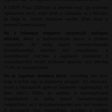
A CSOK Plusz 2025-ben is elérhető lesz, így érdemes
tájékozódni arról, miért lehet jó választás ez a kölcsön,
és hogy ki, milyen feltételek mellett élhet ezzel a
kedvező konstrukcióval.
Ha a házaspár megsérti valamelyik utólagos
előírást,
akkor a kedvezményes kamat a jövőben
megszűnik. Az addig kapott kamattámogatást
büntetőkamattal növelten kell visszafizetni. A
büntetőkamat mértéke a jegybanki alapkamat 5
százalékponttal növelt értékével egyenlő, ami jelenleg
11,5%-os kamatot jelent.
Ha az ingatlan eladásra kerül
, lehetőség van arra,
hogy a terhet egy új ingatlanra átvigyék. (Ez életszerű,
mivel a házaspárok gyakran lecserélik ingatlanjukat 10
éven belül.) Ebben az esetben a kormányhivatal
engedélyével az addig kapott kamattámogatás
megtartható, és a tartozáselengedést sem kell rendezni.
A támogatott hitel megtartható, azonban a további