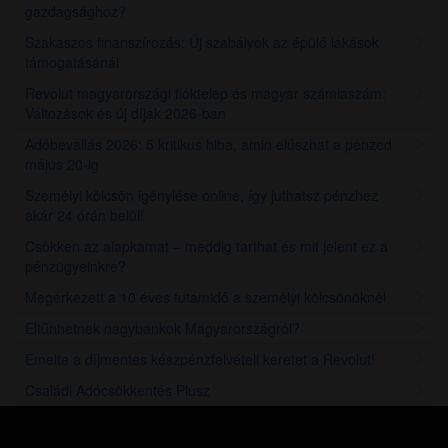
gazdagsághoz?
Szakaszos finanszírozás: Új szabályok az épülő lakások
támogatásánál
Revolut magyarországi fióktelep és magyar számlaszám:
Változások és új díjak 2026-ban
Adóbevallás 2026: 5 kritikus hiba, amin elúszhat a pénzed
május 20-ig
Személyi kölcsön igénylése online, így juthatsz pénzhez
akár 24 órán belül!
Csökken az alapkamat – meddig tarthat és mit jelent ez a
pénzügyeinkre?
Megérkezett a 10 éves futamidő a személyi kölcsönöknél
Eltűnhetnek nagybankok Magyarországról?
Emelte a díjmentes készpénzfelvételi keretet a Revolut!
Családi Adócsökkentés Plusz