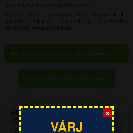
kamatkedvezmény valószínűleg elveszik.
A
CSOK Plusz
a gyermeket vállaló házaspárok által
igényelhető lakáscélú, legfeljebb évi 3 százalékos
kamatozású támogatott kölcsön.
800e Ft személyi hitel akár BAR listásoknak is »
Hiteligénylések - Hitelkalkulátorok »
×
Hitelkalkulátor
Hasonlítsd össze több bank ajánlatait!
VÁRJ