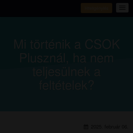
Hiteligénylés
Tog
navi
Mi történik a CSOK
Plusznál, ha nem
teljesülnek a
feltételek?
2025. február 06.