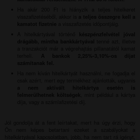
Ha akár 200 Ft is hiányzik a teljes hitelkeret
visszafizetéséből, akkor is
a teljes összegre kell a
kamatot fizetnie
a visszafizetés időpontjáig.
A hitelkártyával történő
készpénzfelvétel jóval
drágább, mintha bankkártyával
tenné azt, illetve
a tranzakciót már a végrehajtás pillanatától kamat
terheli.
A bankok 2,25%-3,10%-os díjat
számítanak fel.
Ha nem kíván hitelkártyát használni, ne fogadja el
csak azért, mert egy termékhez ajánlották, ugyanis
a nem aktivált hitelkártya esetén is
felmerülhetnek költségek
, mint például a kártya
díja, vagy a számlafizetési díj.
Jól gondolja át a fent leírtakat, mert ha úgy érzi, hogy
Ön nem képes betartani ezeket a szabályokat a
hitelkártyával kapcsolatban, jobb, ha nem tart rá igényt,