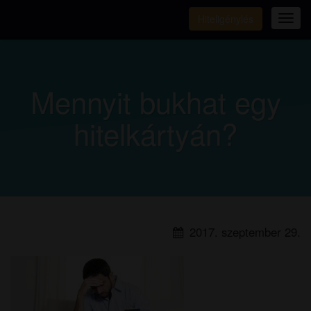
Hiteligénylés
Tog
navi
Mennyit bukhat egy
hitelkártyán?
2017. szeptember 29.