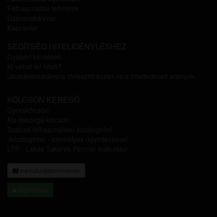
Felhasználási feltételek
Üzletszabályzat
Kapcsolat
SEGÍTSÉG HITELIGÉNYLÉSHEZ
Gyakori kérdések
Ki vehet fel hitelt?
Jövedelemarányos törlesztőrészlet és a hitelfedezeti arányok
KÖLCSÖN KERESŐ
Gyorskölcsön
Kis összegű kölcsön
Szabad felhasználású jelzáloghitel
Jelzáloghitel - személyes ügyintézéssel
LTP - Lakás Takarék Pénztár kalkulátor
médiatulajdonosoknak
Ügyfélkapu