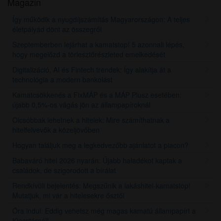
Magazin
Így működik a nyugdíjszámítás Magyarországon: A teljes
életpályád dönt az összegről
Szeptemberben lejárhat a kamatstop! 5 azonnali lépés,
hogy megelőzd a törlesztőrészleted emelkedését
Digitalizáció, AI és Fintech trendek: Így alakítja át a
technológia a modern bankolást
Kamatcsökkenés a FixMÁP és a MÁP Plusz esetében:
újabb 0,5%-os vágás jön az állampapíroknál
Olcsóbbak lehetnek a hitelek: Mire számíthatnak a
hitelfelvevők a közeljövőben
Hogyan találjuk meg a legkedvezőbb ajánlatot a piacon?
Babaváró hitel 2026 nyarán: Újabb haladékot kaptak a
családok, de szigorodott a bírálat
Rendkívüli bejelentés: Megszűnik a lakáshitel-kamatstop!
Mutatjuk, mi vár a hitelesekre ősztől
Óra indul: Eddig vehetsz még magas kamatú állampapírt a
Kincstárnál!