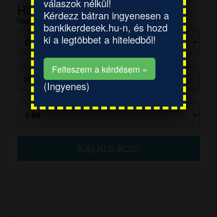
válaszok nélkül!
Hitelkalkulátor
Kérdezz bátran ingyenesen a
Hasonlítsd össze több bank ajánlatait!
bankikerdesek.hu-n, és hozd
ki a legtöbbet a hiteledből!
Hitelösszeg:
Felteszem a kérdésem »
(Ingyenes)
Futamidő: