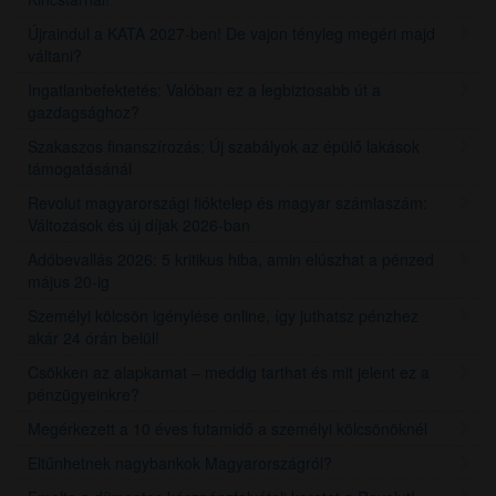
Újraindul a KATA 2027-ben! De vajon tényleg megéri majd
váltani?
Ingatlanbefektetés: Valóban ez a legbiztosabb út a
gazdagsághoz?
Szakaszos finanszírozás: Új szabályok az épülő lakások
támogatásánál
Revolut magyarországi fióktelep és magyar számlaszám:
Változások és új díjak 2026-ban
Adóbevallás 2026: 5 kritikus hiba, amin elúszhat a pénzed
május 20-ig
Személyi kölcsön igénylése online, így juthatsz pénzhez
akár 24 órán belül!
Csökken az alapkamat – meddig tarthat és mit jelent ez a
pénzügyeinkre?
Megérkezett a 10 éves futamidő a személyi kölcsönöknél
Eltűnhetnek nagybankok Magyarországról?