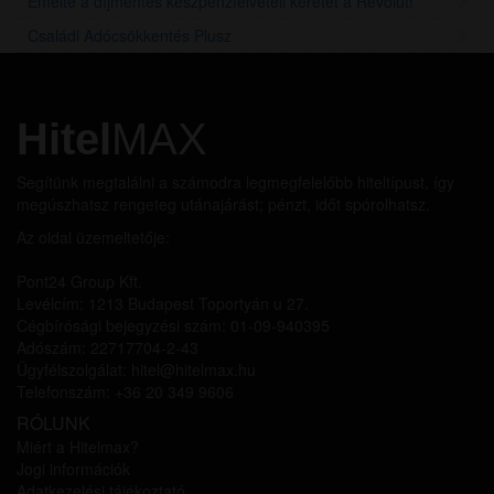
Emelte a díjmentes készpénzfelvételi keretet a Revolut!
Családi Adócsökkentés Plusz
Hitel
MAX
Segítünk megtalálni a számodra legmegfelelőbb hiteltípust, így
megúszhatsz rengeteg utánajárást; pénzt, időt spórolhatsz.
Az oldal üzemeltetője:
Pont24 Group Kft.
Levélcím: 1213 Budapest Toportyán u 27.
Cégbírósági bejegyzési szám: 01-09-940395
Adószám: 22717704-2-43
Ügyfélszolgálat: hitel@hitelmax.hu
Telefonszám: +36 20 349 9606
RÓLUNK
Miért a Hitelmax?
Jogi információk
Adatkezelési tájékoztató