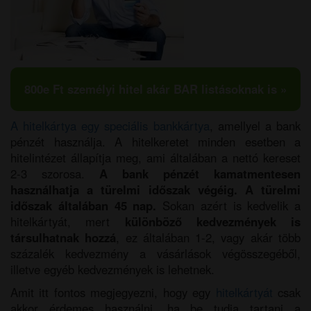
800e Ft személyi hitel akár BAR listásoknak is »
A hitelkártya egy speciális bankkártya
, amellyel a bank
pénzét használja. A hitelkeretet minden esetben a
hitelintézet állapítja meg, ami általában a nettó kereset
2-3 szorosa.
A bank pénzét kamatmentesen
használhatja a türelmi időszak végéig. A türelmi
időszak általában 45 nap.
Sokan azért is kedvelik a
hitelkártyát, mert
különböző kedvezmények is
társulhatnak hozzá
, ez általában 1-2, vagy akár több
százalék kedvezmény a vásárlások végösszegéből,
illetve egyéb kedvezmények is lehetnek.
Amit itt fontos megjegyezni, hogy egy
hitelkártyát
csak
akkor érdemes használni, ha be tudja tartani a