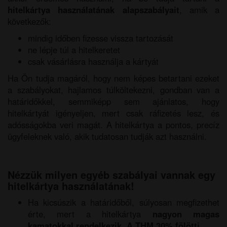
hitelkártya használatának alapszabályait
, amik a
következők:
mindig időben fizesse vissza tartozását
ne lépje túl a hitelkeretet
csak vásárlásra használja a kártyát
Ha Ön tudja magáról, hogy nem képes betartani ezeket
a szabályokat, hajlamos túlköltekezni, gondban van a
határidőkkel, semmiképp sem ajánlatos, hogy
hitelkártyát igényeljen, mert csak ráfizetés lesz, és
adósságokba veri magát. A hitelkártya a pontos, precíz
ügyfeleknek való, akik tudatosan tudják azt használni.
Nézzük milyen egyéb szabályai vannak egy
hitelkártya használatának!
Ha kicsúszik a határidőből, súlyosan megfizethet
érte, mert a hitelkártya
nagyon magas
kamatokkal
rendelkezik. A THM 30% fölötti.