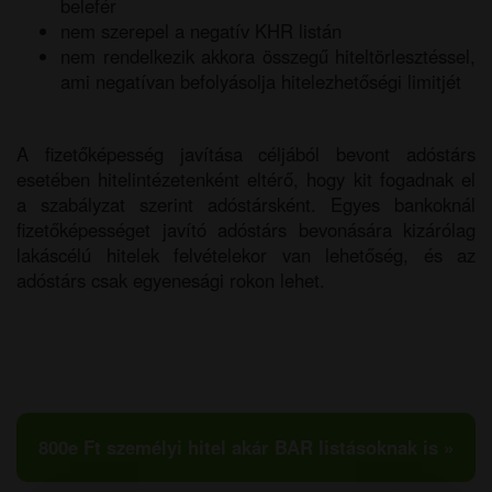
belefér
nem szerepel a negatív KHR listán
nem rendelkezik akkora összegű hiteltörlesztéssel,
ami negatívan befolyásolja hitelezhetőségi limitjét
A fizetőképesség javítása céljából bevont adóstárs
esetében hitelintézetenként eltérő, hogy kit fogadnak el
a szabályzat szerint adóstársként. Egyes bankoknál
fizetőképességet javító adóstárs bevonására kizárólag
lakáscélú hitelek felvételekor van lehetőség, és az
adóstárs csak egyenesági rokon lehet.
800e Ft személyi hitel akár BAR listásoknak is »