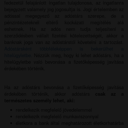
fedezetül felajánlott ingatlan tulajdonosa, az ingatlanra
bejegyzett valamely jog jogosultja is. Jogi értelemben az
adóssal megegyező az adóstárs szerepe, de a
pénzintézeteknél eltérő kockázati megítélés alá
eshetnek. Ha az adós nem tudja teljesíteni a
szerződésben vállalt fizetési kötelezettségét, akkor a
banknak joga van az adóstárstól követelni a tartozást.
Adóstársként többféleképpen is bekerülhet a
hitelügyletbe.
Nézzük meg, hogy ki lehet adóstárs, ha a
hitelügyletbe való bevonása a fizetőképesség javítása
érdekében történik.
Ha az adóstárs bevonása a fizetőképesség javítása
érdekében történik, akkor adóstárs
csak az a
természetes személy lehet, aki:
rendelkezik megfelelő jövedelemmel
rendelkezik megfelelő munkaviszonnyal
életkora a bank által meghatározott életkorhatárba