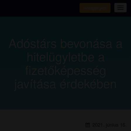
Hiteligénylés
Tog
navi
Adóstárs bevonása a
hitelügyletbe a
fizetőképesség
javítása érdekében
2021. június 16.