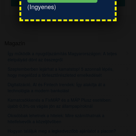
(Ingyenes)
Magazin
Így működik a nyugdíjszámítás Magyarországon: A teljes
életpályád dönt az összegről
Szeptemberben lejárhat a kamatstop! 5 azonnali lépés,
hogy megelőzd a törlesztőrészleted emelkedését
Digitalizáció, AI és Fintech trendek: Így alakítja át a
technológia a modern bankolást
Kamatcsökkenés a FixMÁP és a MÁP Plusz esetében:
újabb 0,5%-os vágás jön az állampapíroknál
Olcsóbbak lehetnek a hitelek: Mire számíthatnak a
hitelfelvevők a közeljövőben
Hogyan találjuk meg a legkedvezőbb ajánlatot a piacon?