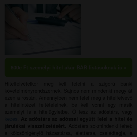
800e Ft személyi hitel akár BAR listásoknak is »
Hitelfelvételkor meg kell felelni a szigorú banki
követelményrendszernek. Sajnos nem mindenki megy át
ezen a rostán. Amennyiben nem felel meg a hitelfelvevő
a hitelintézet feltételeinek, be kell vonni egy másik
személyt is a hitelügyletbe. Ő lesz az adóstárs, vagy
kezes
.
Az adóstárs az adóssal együtt felel a hitel és
járulékai visszafizetésért.
Adóstárs sokmindenki lehet:
a kölcsönigénylő házastársa, élettársa, családtagja, a