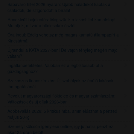
Babaváró hitel 2026 nyarán: Újabb haladékot kaptak a
családok, de szigorodott a bírálat
Rendkívüli bejelentés: Megszűnik a lakáshitel-kamatstop!
Mutatjuk, mi vár a hitelesekre ősztől
Óra indul: Eddig vehetsz még magas kamatú állampapírt a
Kincstárnál!
Újraindul a KATA 2027-ben! De vajon tényleg megéri majd
váltani?
Ingatlanbefektetés: Valóban ez a legbiztosabb út a
gazdagsághoz?
Szakaszos finanszírozás: Új szabályok az épülő lakások
támogatásánál
Revolut magyarországi fióktelep és magyar számlaszám:
Változások és új díjak 2026-ban
Adóbevallás 2026: 5 kritikus hiba, amin elúszhat a pénzed
május 20-ig
Személyi kölcsön igénylése online, így juthatsz pénzhez
akár 24 órán belül!