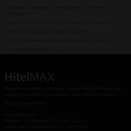
Csökken az alapkamat – meddig tarthat és mit jelent ez a
pénzügyeinkre?
Megérkezett a 10 éves futamidő a személyi kölcsönöknél
Eltűnhetnek nagybankok Magyarországról?
Emelte a díjmentes készpénzfelvételi keretet a Revolut!
Családi Adócsökkentés Plusz
Hitel
MAX
Segítünk megtalálni a számodra legmegfelelőbb hiteltípust, így
megúszhatsz rengeteg utánajárást; pénzt, időt spórolhatsz.
Az oldal üzemeltetője:
Pont24 Group Kft.
Levélcím: 1213 Budapest Toportyán u 27.
Cégbírósági bejegyzési szám: 01-09-940395