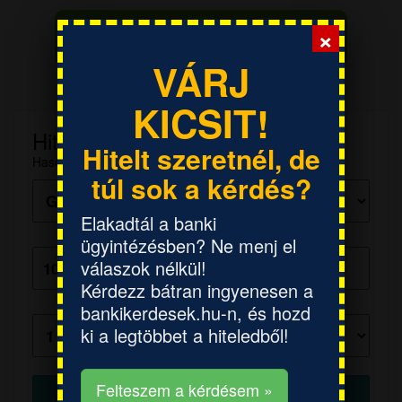
×
Hiteligénylések - Hitelkalkulátorok »
VÁRJ
KICSIT!
Hitelkalkulátor
Hitelt szeretnél, de
Hasonlítsd össze több bank ajánlatait!
túl sok a kérdés?
Elakadtál a banki
Hitelösszeg:
ügyintézésben? Ne menj el
válaszok nélkül!
Kérdezz bátran ingyenesen a
Futamidő:
bankikerdesek.hu-n, és hozd
ki a legtöbbet a hiteledből!
Felteszem a kérdésem »