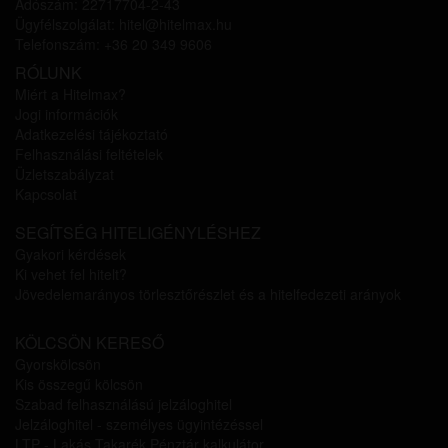
Adószám: 22717704-2-43
Ügyfélszolgálat: hitel@hitelmax.hu
Telefonszám: +36 20 349 9606
RÓLUNK
Miért a Hitelmax?
Jogi információk
Adatkezelési tájékoztató
Felhasználási feltételek
Üzletszabályzat
Kapcsolat
SEGÍTSÉG HITELIGÉNYLÉSHEZ
Gyakori kérdések
Ki vehet fel hitelt?
Jövedelemarányos törlesztőrészlet és a hitelfedezeti arányok
KÖLCSÖN KERESŐ
Gyorskölcsön
Kis összegű kölcsön
Szabad felhasználású jelzáloghitel
Jelzáloghitel - személyes ügyintézéssel
LTP - Lakás Takarék Pénztár kalkulátor