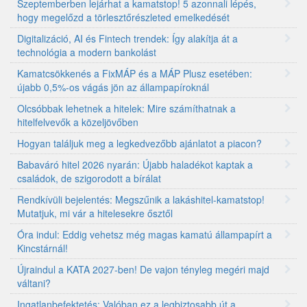
Szeptemberben lejárhat a kamatstop! 5 azonnali lépés,
hogy megelőzd a törlesztőrészleted emelkedését
Digitalizáció, AI és Fintech trendek: Így alakítja át a
technológia a modern bankolást
Kamatcsökkenés a FixMÁP és a MÁP Plusz esetében:
újabb 0,5%-os vágás jön az állampapíroknál
Olcsóbbak lehetnek a hitelek: Mire számíthatnak a
hitelfelvevők a közeljövőben
Hogyan találjuk meg a legkedvezőbb ajánlatot a piacon?
Babaváró hitel 2026 nyarán: Újabb haladékot kaptak a
családok, de szigorodott a bírálat
Rendkívüli bejelentés: Megszűnik a lakáshitel-kamatstop!
Mutatjuk, mi vár a hitelesekre ősztől
Óra indul: Eddig vehetsz még magas kamatú állampapírt a
Kincstárnál!
Újraindul a KATA 2027-ben! De vajon tényleg megéri majd
váltani?
Ingatlanbefektetés: Valóban ez a legbiztosabb út a