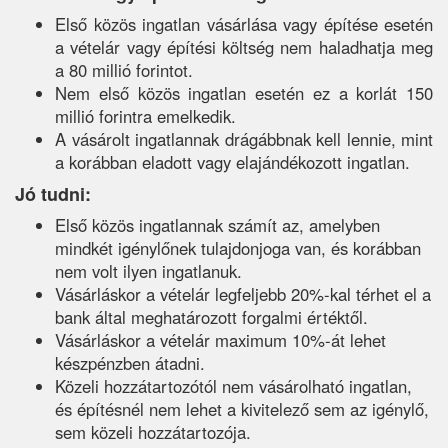
Első közös ingatlan vásárlása vagy építése esetén
a vételár vagy építési költség nem haladhatja meg
a 80 millió forintot.
Nem első közös ingatlan esetén ez a korlát 150
millió forintra emelkedik.
A vásárolt ingatlannak drágábbnak kell lennie, mint
a korábban eladott vagy elajándékozott ingatlan.
Jó tudni:
Első közös ingatlannak számít az, amelyben
mindkét igénylőnek tulajdonjoga van, és korábban
nem volt ilyen ingatlanuk.
Vásárláskor a vételár legfeljebb 20%-kal térhet el a
bank által meghatározott forgalmi értéktől.
Vásárláskor a vételár maximum 10%-át lehet
készpénzben átadni.
Közeli hozzátartozótól nem vásárolható ingatlan,
és építésnél nem lehet a kivitelező sem az igénylő,
sem közeli hozzátartozója.