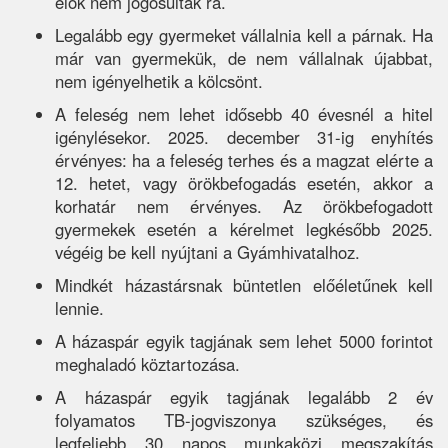
élők nem jogosultak rá.
Legalább egy gyermeket vállalnia kell a párnak. Ha
már van gyermekük, de nem vállalnak újabbat,
nem igényelhetik a kölcsönt.
A feleség nem lehet idősebb 40 évesnél a hitel
igénylésekor. 2025. december 31-ig enyhítés
érvényes: ha a feleség terhes és a magzat elérte a
12. hetet, vagy örökbefogadás esetén, akkor a
korhatár nem érvényes. Az örökbefogadott
gyermekek esetén a kérelmet legkésőbb 2025.
végéig be kell nyújtani a Gyámhivatalhoz.
Mindkét házastársnak büntetlen előéletűnek kell
lennie.
A házaspár egyik tagjának sem lehet 5000 forintot
meghaladó köztartozása.
A házaspár egyik tagjának legalább 2 év
folyamatos TB-jogviszonya szükséges, és
legfeljebb 30 napos munkaközi megszakítás