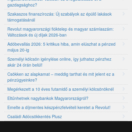
gazdagsághoz?
Szakaszos finanszírozás: Új szabályok az épülő lakások
támogatásánál
Revolut magyarországi fióktelep és magyar számlaszám:
Változások és új díjak 2026-ban
Adóbevallás 2026: 5 kritikus hiba, amin elúszhat a pénzed
május 20-ig
Személyi kölcsön igénylése online, így juthatsz pénzhez
akár 24 órán belül!
Csökken az alapkamat – meddig tarthat és mit jelent ez a
pénzügyeinkre?
Megérkezett a 10 éves futamidő a személyi kölcsönöknél
Eltűnhetnek nagybankok Magyarországról?
Emelte a díjmentes készpénzfelvételi keretet a Revolut!
Családi Adócsökkentés Plusz