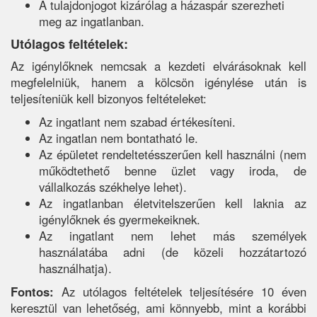
A tulajdonjogot kizárólag a házaspár szerezheti
meg az ingatlanban.
Utólagos feltételek:
Az igénylőknek nemcsak a kezdeti elvárásoknak kell
megfelelniük, hanem a kölcsön igénylése után is
teljesíteniük kell bizonyos feltételeket:
Az ingatlant nem szabad értékesíteni.
Az ingatlan nem bontatható le.
Az épületet rendeltetésszerűen kell használni (nem
működtethető benne üzlet vagy iroda, de
vállalkozás székhelye lehet).
Az ingatlanban életvitelszerűen kell laknia az
igénylőknek és gyermekeiknek.
Az ingatlant nem lehet más személyek
használatába adni (de közeli hozzátartozó
használhatja).
Fontos:
Az utólagos feltételek teljesítésére 10 éven
keresztül van lehetőség, ami könnyebb, mint a korábbi