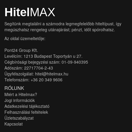
Hitel
MAX
Segítünk megtalálni a számodra legmegfelelőbb hiteltípust, így
megúszhatsz rengeteg utánajárást; pénzt, időt spórolhatsz.
Az oldal üzemeltetője:
Pont24 Group Kft.
Levélcím: 1213 Budapest Toportyán u 27.
Cégbírósági bejegyzési szám: 01-09-940395
Adószám: 22717704-2-43
Ügyfélszolgálat: hitel@hitelmax.hu
Telefonszám: +36 20 349 9606
RÓLUNK
Miért a Hitelmax?
Jogi információk
Adatkezelési tájékoztató
Felhasználási feltételek
Üzletszabályzat
Kapcsolat