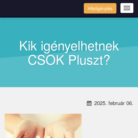
Hiteligénylés
Tog
navi
Kik igényelhetnek
CSOK Pluszt?
2025. február 06.