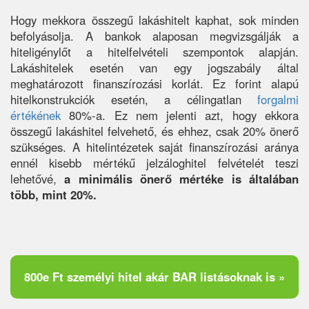
Hogy mekkora összegű lakáshitelt kaphat, sok minden
befolyásolja. A bankok alaposan megvizsgálják a
hiteligénylőt a hitelfelvételi szempontok alapján.
Lakáshitelek esetén van egy jogszabály által
meghatározott finanszírozási korlát. Ez forint alapú
hitelkonstrukciók esetén, a célingatlan
forgalmi
értékének
80%-a. Ez nem jelenti azt, hogy ekkora
összegű lakáshitel felvehető, és ehhez, csak 20% önerő
szükséges. A hitelintézetek saját finanszírozási aránya
ennél kisebb mértékű jelzáloghitel felvételét teszi
lehetővé,
a minimális önerő mértéke is általában
több, mint 20%.
800e Ft személyi hitel akár BAR listásoknak is »