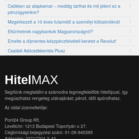
Csökken az alapkamat – meddig tarthat és mit jelent ez a
pénzügyeinkre?
Megérkezett a 10 éves futamidő a személyi kölcsönöknél
Eltűnhetnek nagybankok Magyarországról?
Emelte a díjmentes készpénzfelvételi keretet a Revolut!
Családi Adócsökkentés Plusz
Hitel
MAX
Segítünk megtalálni a számodra legmegfelelőbb hiteltípust, így
megúszhatsz rengeteg utánajárást; pénzt, időt spórolhatsz.
Az oldal üzemeltetője:
Pont24 Group Kft.
Levélcím: 1213 Budapest Toportyán u 27.
Cégbírósági bejegyzési szám: 01-09-940395
Adószám: 22717704-2-43