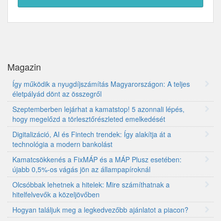
Magazin
Így működik a nyugdíjszámítás Magyarországon: A teljes
életpályád dönt az összegről
Szeptemberben lejárhat a kamatstop! 5 azonnali lépés,
hogy megelőzd a törlesztőrészleted emelkedését
Digitalizáció, AI és Fintech trendek: Így alakítja át a
technológia a modern bankolást
Kamatcsökkenés a FixMÁP és a MÁP Plusz esetében:
újabb 0,5%-os vágás jön az állampapíroknál
Olcsóbbak lehetnek a hitelek: Mire számíthatnak a
hitelfelvevők a közeljövőben
Hogyan találjuk meg a legkedvezőbb ajánlatot a piacon?