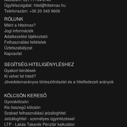
Ügyfélszolgálat: hitel@hitelmax.hu
Telefonszám: +36 20 349 9606
RÓLUNK
Miért a Hitelmax?
Jogi információk
Adatkezelési tájékoztató
Felhasználási feltételek
Üzletszabályzat
Kapcsolat
SEGÍTSÉG HITELIGÉNYLÉSHEZ
Gyakori kérdések
Ki vehet fel hitelt?
Jövedelemarányos törlesztőrészlet és a hitelfedezeti arányok
KÖLCSÖN KERESŐ
Gyorskölcsön
Kis összegű kölcsön
Szabad felhasználású jelzáloghitel
Jelzáloghitel - személyes ügyintézéssel
LTP - Lakás Takarék Pénztár kalkulátor