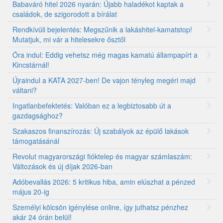
Babaváró hitel 2026 nyarán: Újabb haladékot kaptak a
családok, de szigorodott a bírálat
Rendkívüli bejelentés: Megszűnik a lakáshitel-kamatstop!
Mutatjuk, mi vár a hitelesekre ősztől
Óra indul: Eddig vehetsz még magas kamatú állampapírt a
Kincstárnál!
Újraindul a KATA 2027-ben! De vajon tényleg megéri majd
váltani?
Ingatlanbefektetés: Valóban ez a legbiztosabb út a
gazdagsághoz?
Szakaszos finanszírozás: Új szabályok az épülő lakások
támogatásánál
Revolut magyarországi fióktelep és magyar számlaszám:
Változások és új díjak 2026-ban
Adóbevallás 2026: 5 kritikus hiba, amin elúszhat a pénzed
május 20-ig
Személyi kölcsön igénylése online, így juthatsz pénzhez
akár 24 órán belül!