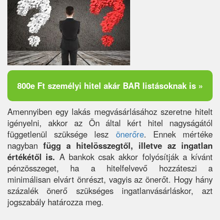
800e Ft személyi hitel akár BAR listásoknak is »
Amennyiben egy lakás megvásárlásához szeretne hitelt
igényelni, akkor az Ön által kért hitel nagyságától
függetlenül szüksége lesz
önerőre
. Ennek mértéke
nagyban
függ a hitelösszegtől, illetve az ingatlan
értékétől is.
A bankok csak akkor folyósítják a kívánt
pénzösszeget, ha a hitelfelvevő hozzáteszi a
minimálisan elvárt önrészt, vagyis az önerőt. Hogy hány
százalék önerő szükséges ingatlanvásárláskor, azt
jogszabály határozza meg.