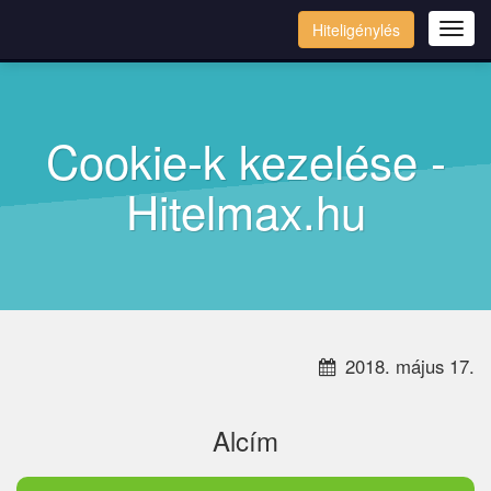
Hiteligénylés
Tog
navi
Cookie-k kezelése -
Hitelmax.hu
2018. május 17.
Alcím