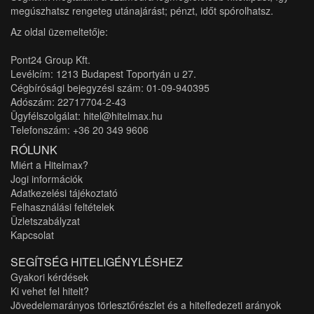
megúszhatsz rengeteg utánajárást; pénzt, időt spórolhatsz.
Az oldal üzemeltetője:
Pont24 Group Kft.
Levélcím: 1213 Budapest Toportyán u 27.
Cégbírósági bejegyzési szám: 01-09-940395
Adószám: 22717704-2-43
Ügyfélszolgálat: hitel@hitelmax.hu
Telefonszám: +36 20 349 9606
RÓLUNK
Miért a Hitelmax?
Jogi információk
Adatkezelési tájékoztató
Felhasználási feltételek
Üzletszabályzat
Kapcsolat
SEGÍTSÉG HITELIGÉNYLÉSHEZ
Gyakori kérdések
Ki vehet fel hitelt?
Jövedelemarányos törlesztőrészlet és a hitelfedezeti arányok