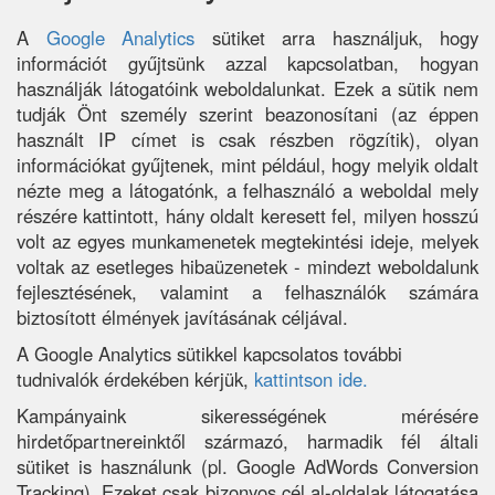
A
Google Analytics
sütiket arra használjuk, hogy
információt gyűjtsünk azzal kapcsolatban, hogyan
használják látogatóink weboldalunkat. Ezek a sütik nem
tudják Önt személy szerint beazonosítani (az éppen
használt IP címet is csak részben rögzítik), olyan
információkat gyűjtenek, mint például, hogy melyik oldalt
nézte meg a látogatónk, a felhasználó a weboldal mely
részére kattintott, hány oldalt keresett fel, milyen hosszú
volt az egyes munkamenetek megtekintési ideje, melyek
voltak az esetleges hibaüzenetek - mindezt weboldalunk
fejlesztésének, valamint a felhasználók számára
biztosított élmények javításának céljával.
A Google Analytics sütikkel kapcsolatos további
tudnivalók érdekében kérjük,
kattintson ide.
Kampányaink sikerességének mérésére
hirdetőpartnereinktől származó, harmadik fél általi
sütiket is használunk (pl. Google AdWords Conversion
Tracking). Ezeket csak bizonyos cél al-oldalak látogatása