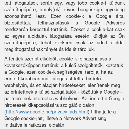
tett látogatások során egy, vagy több cookie-t küldünk
számítógépére, amely(ek) révén böngészője egyedileg
azonosítható lesz. Ezen cookie-k a Google által
biztosítottak, felhasználásuk a Google Adwords
rendszerén keresztül történik. Ezeket a cookie-kat csak
az egyes aloldalak látogatása esetén küldjük az Ön
számítógépére, tehát ezekben csak az adott aloldal
meglátogatásának tényét és idejét tároljuk.
A fentiek szerint elküldött cookie-k felhasználása a
következőképpen történik: a külső szolgáltatók, közöttük
a Google, ezen cookie-k segítségével tárolja, ha az
érintett korábban már látogatást tett a hirdető
webhelyén, és ez alapján hirdetéseket jelenítenek meg
az érintettnek a külső szolgáltatók - közöttük a Google -
partnereinek internetes webhelyein. Az érintett a Google
hirdetések kikapcsolására szolgáló oldalon
(
http://www.google.hu/privacy_ads.html
) tilthatja le a
Google cookie-jait, illetve a Network Advertising
Initiative leiratkozási oldalán