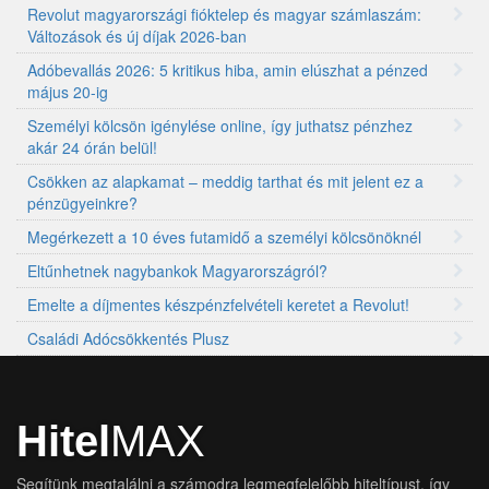
Revolut magyarországi fióktelep és magyar számlaszám:
Változások és új díjak 2026-ban
Adóbevallás 2026: 5 kritikus hiba, amin elúszhat a pénzed
május 20-ig
Személyi kölcsön igénylése online, így juthatsz pénzhez
akár 24 órán belül!
Csökken az alapkamat – meddig tarthat és mit jelent ez a
pénzügyeinkre?
Megérkezett a 10 éves futamidő a személyi kölcsönöknél
Eltűnhetnek nagybankok Magyarországról?
Emelte a díjmentes készpénzfelvételi keretet a Revolut!
Családi Adócsökkentés Plusz
Hitel
MAX
Segítünk megtalálni a számodra legmegfelelőbb hiteltípust, így