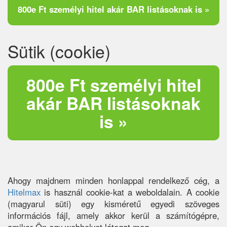
800e Ft személyi hitel akár BAR listásoknak is »
Sütik (cookie)
800e Ft személyi hitel
akár BAR listásoknak
is »
Ahogy majdnem minden honlappal rendelkező cég, a
Hitelmax
is használ cookie-kat a weboldalain. A cookie
(magyarul süti) egy kisméretű egyedi szöveges
információs fájl, amely akkor kerül a számítógépre,