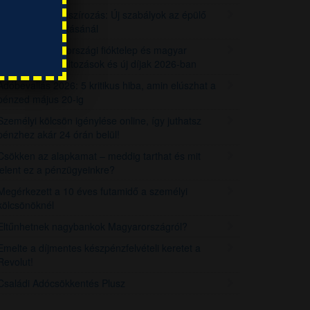
Szakaszos finanszírozás: Új szabályok az épülő
lakások támogatásánál
Revolut magyarországi fióktelep és magyar
számlaszám: Változások és új díjak 2026-ban
Adóbevallás 2026: 5 kritikus hiba, amin elúszhat a
pénzed május 20-ig
Személyi kölcsön igénylése online, így juthatsz
pénzhez akár 24 órán belül!
Csökken az alapkamat – meddig tarthat és mit
jelent ez a pénzügyeinkre?
Megérkezett a 10 éves futamidő a személyi
kölcsönöknél
Eltűnhetnek nagybankok Magyarországról?
Emelte a díjmentes készpénzfelvételi keretet a
Revolut!
Családi Adócsökkentés Plusz