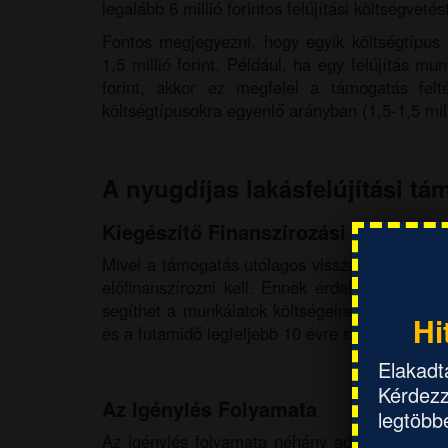
legalább 6 millió forintos felújítási költségvetés
Fontos megjegyezni, hogy egyik költségtípus
1,5 millió forint. Például, ha egy felújítás mu
forint, akkor ez megfelel a támogatás felt
költségtípusokra egyenlő arányban (1,5-1,5 milli
A nyugdíjas lakásfelújítási t
Kiegészítő Finanszírozási Lehetősé
Mivel a támogatás utólagos visszatérítést bizto
előfinanszírozni kell. Ennek érdekében 2025. 
segíthet a munkálatok költségeinek előteremtés
Hi
és a futamidő legfeljebb 10 évre szólhat. Az i
Elakadt
Kérdezz
Az Igénylés Folyamata
legtöbbe
Az igénylés folyamata néhány adminisztratív 