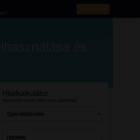
Hiteligénylés
IK?
elhasználása és
Hitelkalkulátor
Hasonlítsd össze több bank ajánlatait!
Hitelösszeg: