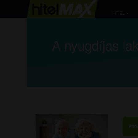
HITEL
A nyugdíjas la
800