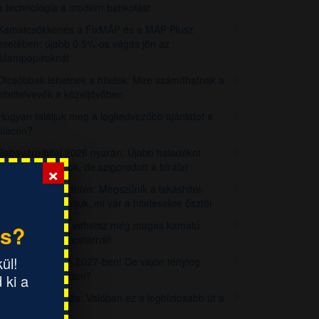
a technológia a modern bankolást
Kamatcsökkenés a FixMÁP és a MÁP Plusz
esetében: újabb 0,5%-os vágás jön az
állampapíroknál
Olcsóbbak lehetnek a hitelek: Mire számíthatnak a
hitelfelvevők a közeljövőben
Hogyan találjuk meg a legkedvezőbb ajánlatot a
piacon?
Babaváró hitel 2026 nyarán: Újabb haladékot
×
kaptak a családok, de szigorodott a bírálat
Rendkívüli bejelentés: Megszűnik a lakáshitel-
kamatstop! Mutatjuk, mi vár a hitelesekre ősztől
Óra indul: Eddig vehetsz még magas kamatú
és?
állampapírt a Kincstárnál!
ül!
Újraindul a KATA 2027-ben! De vajon tényleg
megéri majd váltani?
 ki a
Ingatlanbefektetés: Valóban ez a legbiztosabb út a
gazdagsághoz?