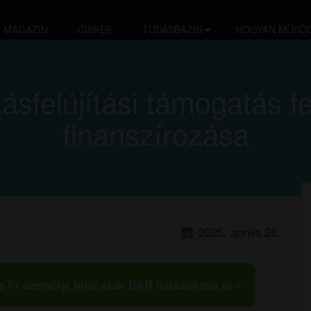
MAGAZIN
CIKKEK
TUDÁSBÁZIS
HOGYAN MŰKÖD
kásfelújítási támogatás f
finanszírozása
2025. április 28.
e Ft személyi hitel akár BAR listásoknak is »