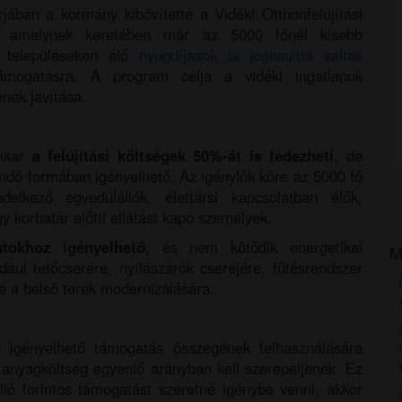
jában a kormány kibővítette a Vidéki Otthonfelújítási
, amelynek keretében már az 5000 főnél kisebb
ú településeken élő
nyugdíjasok is jogosulttá váltak
 támogatásra. A program célja a vidéki ingatlanok
ének javítása.
 akár
a felújítási költségek 50%-át is fedezheti
, de
ítendő formában igényelhető. Az igénylők köre az 5000 fő
delkező egyedülállók, élettársi kapcsolatban élők,
y korhatár előtti ellátást kapó személyek.
atokhoz igényelhető
, és nem kötődik energetikai
M
ául tetőcserére, nyílászárók cseréjére, fűtésrendszer
tve a belső terek modernizálására.
n igényelhető támogatás összegének felhasználására
 anyagköltség egyenlő arányban kell szerepeljenek. Ez
llió forintos támogatást szeretné igénybe venni, akkor