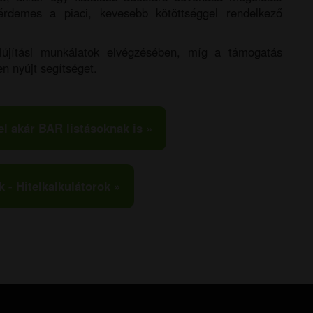
érdemes a piaci, kevesebb kötöttséggel rendelkező
elújítási munkálatok elvégzésében, míg a támogatás
n nyújt segítséget.
el akár BAR listásoknak is »
k - Hitelkalkulátorok »