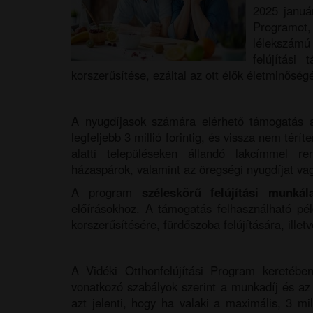
2025 január
Programot
lélekszám
felújítási
korszerűsítése, ezáltal az ott élők életminőség
A nyugdíjasok számára elérhető támogatás
legfeljebb 3 millió forintig, és vissza nem tér
alatti településeken állandó lakcímmel ren
házaspárok, valamint az öregségi nyugdíjat vag
A program
széleskörű felújítási munkál
előírásokhoz. A támogatás felhasználható péld
korszerűsítésére, fürdőszoba felújítására, ille
A Vidéki Otthonfelújítási Program keretébe
vonatkozó szabályok szerint a munkadíj és az
azt jelenti, hogy ha valaki a maximális, 3 mi