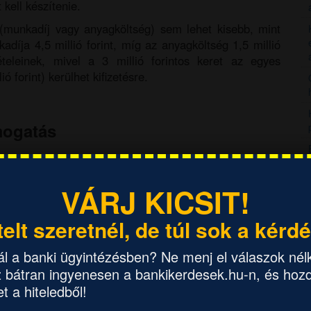
t kell készítenie.
 (munkadíj vagy anyagköltség) sem lehet kisebb, mint
nkadíja 4,5 millió forint, míg az anyagköltség 1,5 millió
ételeinek, mivel a 3 millió forintos keret az egyes
ó forint) kerülhet kifizetésre.
ámogatás
g
sít, előfordulhat, hogy a felújításhoz szükséges forrást
VÁRJ KICSIT!
február 1-jétől kedvezményes hitel is elérhető, amely
ében. A hitel maximális összege 6 millió forint lehet,
telt szeretnél, de túl sok a kérd
nduló kamatláb 2025. februárjában 4,65%.
ál a banki ügyintézésben? Ne menj el válaszok nélk
 bátran ingyenesen a bankikerdesek.hu-n, és hozd
t a hiteledből!
lépést tartalmaz, de megfelelő előkészítéssel könnyen