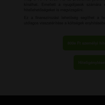
kínálhat. Emellett a nyugdíjasok számára 
hitellehetőségeket is megvizsgálni.
Ez a finanszírozási lehetőség segíthet a f
utólagos visszatérítése a költségek enyhítésébe
800e Ft személyi hit
Hiteligénylése