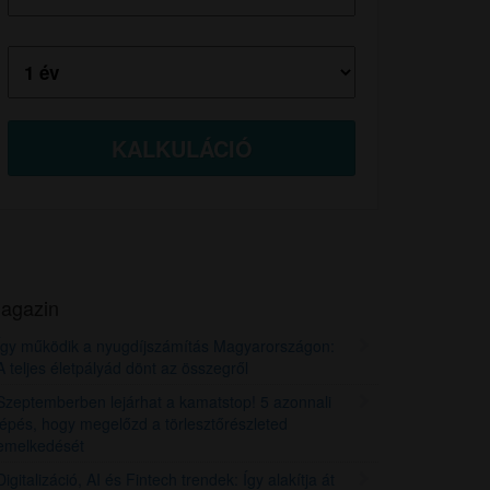
Futamidő:
agazin
Így működik a nyugdíjszámítás Magyarországon:
A teljes életpályád dönt az összegről
Szeptemberben lejárhat a kamatstop! 5 azonnali
lépés, hogy megelőzd a törlesztőrészleted
emelkedését
Digitalizáció, AI és Fintech trendek: Így alakítja át